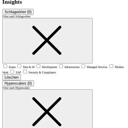
Insights
Schlagwörter
(0)
Filter nach Schlagwörter
Asana
Data & AI
Development
Infrastructure
Managed Services
Modern
Work
SAP
Security & Compliance
Löschen
Hyperscalers
(0)
Filter nach Hyperscalers