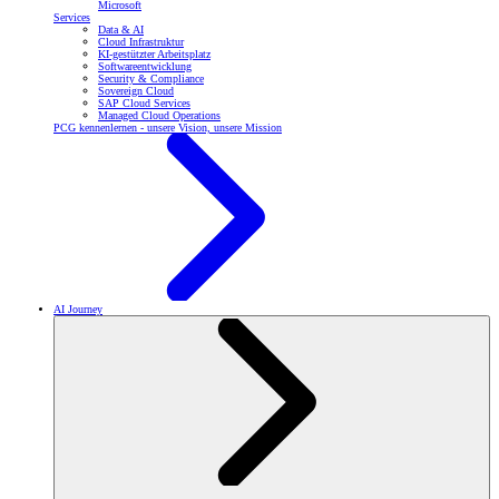
Microsoft
Services
Data & AI
Cloud Infrastruktur
KI-gestützter Arbeitsplatz
Softwareentwicklung
Security & Compliance
Sovereign Cloud
SAP Cloud Services
Managed Cloud Operations
PCG kennenlernen - unsere Vision, unsere Mission
AI Journey