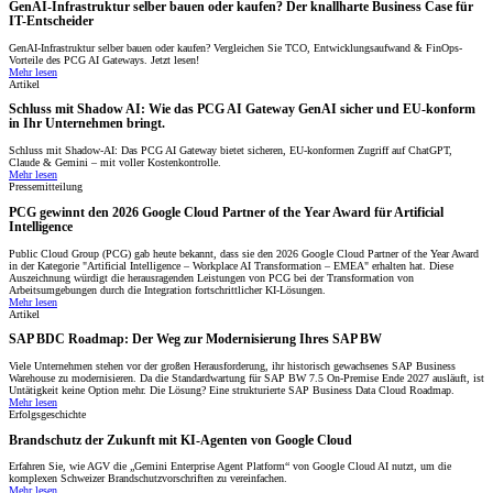
GenAI-Infrastruktur selber bauen oder kaufen? Der knallharte Business Case für
IT-Entscheider
GenAI-Infrastruktur selber bauen oder kaufen? Vergleichen Sie TCO, Entwicklungsaufwand & FinOps-
Vorteile des PCG AI Gateways. Jetzt lesen!
Mehr lesen
Artikel
Schluss mit Shadow AI: Wie das PCG AI Gateway GenAI sicher und EU-konform
in Ihr Unternehmen bringt.
Schluss mit Shadow-AI: Das PCG AI Gateway bietet sicheren, EU-konformen Zugriff auf ChatGPT,
Claude & Gemini – mit voller Kostenkontrolle.
Mehr lesen
Pressemitteilung
PCG gewinnt den 2026 Google Cloud Partner of the Year Award für Artificial
Intelligence
Public Cloud Group (PCG) gab heute bekannt, dass sie den 2026 Google Cloud Partner of the Year Award
in der Kategorie "Artificial Intelligence – Workplace AI Transformation – EMEA" erhalten hat. Diese
Auszeichnung würdigt die herausragenden Leistungen von PCG bei der Transformation von
Arbeitsumgebungen durch die Integration fortschrittlicher KI-Lösungen.
Mehr lesen
Artikel
SAP BDC Roadmap: Der Weg zur Modernisierung Ihres SAP BW
Viele Unternehmen stehen vor der großen Herausforderung, ihr historisch gewachsenes SAP Business
Warehouse zu modernisieren. Da die Standardwartung für SAP BW 7.5 On-Premise Ende 2027 ausläuft, ist
Untätigkeit keine Option mehr. Die Lösung? Eine strukturierte SAP Business Data Cloud Roadmap.
Mehr lesen
Erfolgsgeschichte
Brandschutz der Zukunft mit KI-Agenten von Google Cloud
Erfahren Sie, wie AGV die „Gemini Enterprise Agent Platform“ von Google Cloud AI nutzt, um die
komplexen Schweizer Brandschutzvorschriften zu vereinfachen.
Mehr lesen