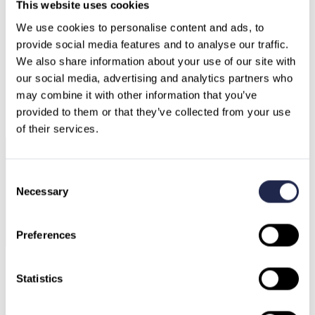
This website uses cookies
We use cookies to personalise content and ads, to 
provide social media features and to analyse our traffic.
We also share information about your use of our site with 
our social media, advertising and analytics partners who 
Deutschland
Österreich
may combine it with other information that you’ve 
Schweiz
Nordmazedonien
provided to them or that they’ve collected from your use 
Schweden
Bulgarien
Griechenland
of their services.
Consent
Necessary
Selection
Preferences
Unseren AI Agenten fragen
Statistics