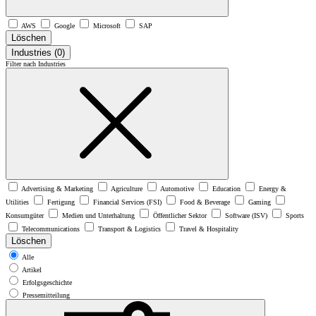
AWS
Google
Microsoft
SAP
Löschen
Industries
(0)
Filter nach Industries
Advertising & Marketing
Agriculture
Automotive
Education
Energy &
Utilities
Fertigung
Financial Services (FSI)
Food & Beverage
Gaming
Konsumgüter
Medien und Unterhaltung
Öffentlicher Sektor
Software (ISV)
Sports
Telecommunications
Transport & Logistics
Travel & Hospitality
Löschen
Alle
Artikel
Erfolgsgeschichte
Pressemitteilung