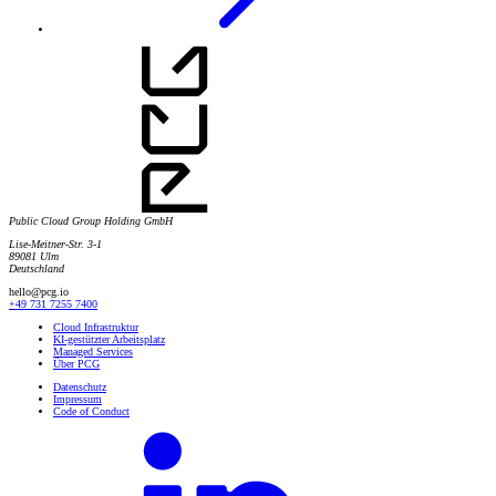
Public Cloud Group Holding GmbH
Lise-Meitner-Str. 3-1
89081 Ulm
Deutschland
hello@pcg.io
+49 731 7255 7400
Cloud Infrastruktur
KI-gestützter Arbeitsplatz
Managed Services
Über PCG
Datenschutz
Impressum
Code of Conduct