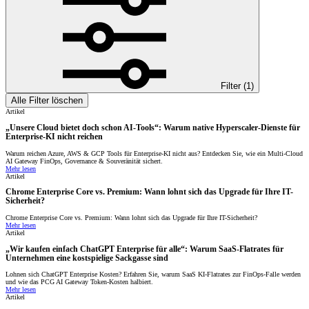
Filter (
1
)
Alle Filter löschen
Artikel
„Unsere Cloud bietet doch schon AI-Tools“: Warum native Hyperscaler-Dienste für
Enterprise-KI nicht reichen
Warum reichen Azure, AWS & GCP Tools für Enterprise-KI nicht aus? Entdecken Sie, wie ein Multi-Cloud
AI Gateway FinOps, Governance & Souveränität sichert.
Mehr lesen
Artikel
Chrome Enterprise Core vs. Premium: Wann lohnt sich das Upgrade für Ihre IT-
Sicherheit?
Chrome Enterprise Core vs. Premium: Wann lohnt sich das Upgrade für Ihre IT-Sicherheit?
Mehr lesen
Artikel
„Wir kaufen einfach ChatGPT Enterprise für alle“: Warum SaaS-Flatrates für
Unternehmen eine kostspielige Sackgasse sind
Lohnen sich ChatGPT Enterprise Kosten? Erfahren Sie, warum SaaS KI-Flatrates zur FinOps-Falle werden
und wie das PCG AI Gateway Token-Kosten halbiert.
Mehr lesen
Artikel