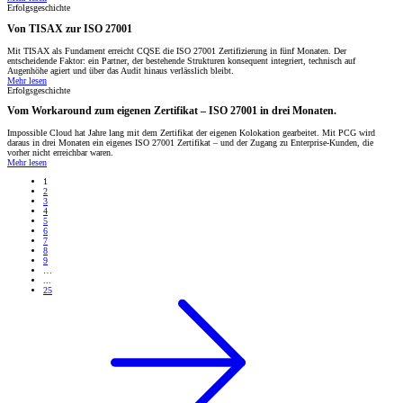
Erfolgsgeschichte
Von TISAX zur ISO 27001
Mit TISAX als Fundament erreicht CQSE die ISO 27001 Zertifizierung in fünf Monaten. Der
entscheidende Faktor: ein Partner, der bestehende Strukturen konsequent integriert, technisch auf
Augenhöhe agiert und über das Audit hinaus verlässlich bleibt.
Mehr lesen
Erfolgsgeschichte
Vom Workaround zum eigenen Zertifikat – ISO 27001 in drei Monaten.
Impossible Cloud hat Jahre lang mit dem Zertifikat der eigenen Kolokation gearbeitet. Mit PCG wird
daraus in drei Monaten ein eigenes ISO 27001 Zertifikat – und der Zugang zu Enterprise-Kunden, die
vorher nicht erreichbar waren.
Mehr lesen
1
2
3
4
5
6
7
8
9
…
...
25