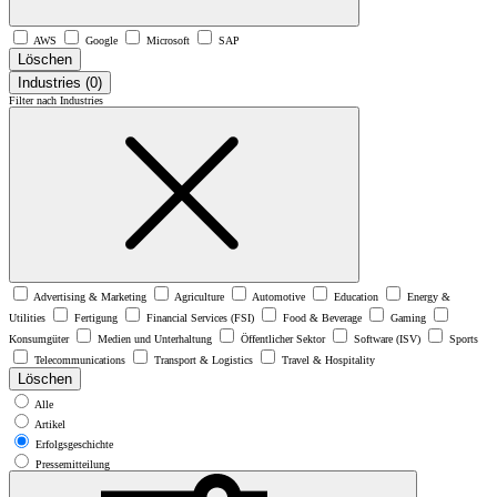
AWS
Google
Microsoft
SAP
Löschen
Industries
(0)
Filter nach Industries
Advertising & Marketing
Agriculture
Automotive
Education
Energy &
Utilities
Fertigung
Financial Services (FSI)
Food & Beverage
Gaming
Konsumgüter
Medien und Unterhaltung
Öffentlicher Sektor
Software (ISV)
Sports
Telecommunications
Transport & Logistics
Travel & Hospitality
Löschen
Alle
Artikel
Erfolgsgeschichte
Pressemitteilung