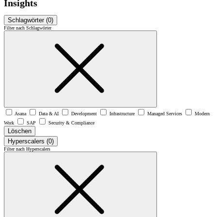
Insights
Schlagwörter
(0)
Filter nach Schlagwörter
Asana
Data & AI
Development
Infrastructure
Managed Services
Modern
Work
SAP
Security & Compliance
Löschen
Hyperscalers
(0)
Filter nach Hyperscalers