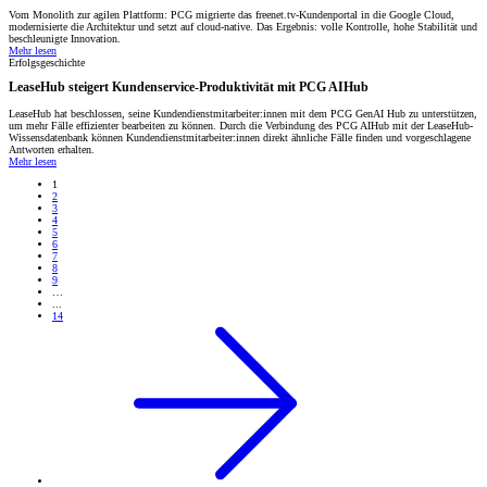
Vom Monolith zur agilen Plattform: PCG migrierte das freenet.tv-Kundenportal in die Google Cloud,
modernisierte die Architektur und setzt auf cloud-native. Das Ergebnis: volle Kontrolle, hohe Stabilität und
beschleunigte Innovation.
Mehr lesen
Erfolgsgeschichte
LeaseHub steigert Kundenservice-Produktivität mit PCG AIHub
LeaseHub hat beschlossen, seine Kundendienstmitarbeiter:innen mit dem PCG GenAI Hub zu unterstützen,
um mehr Fälle effizienter bearbeiten zu können. Durch die Verbindung des PCG AIHub mit der LeaseHub-
Wissensdatenbank können Kundendienstmitarbeiter:innen direkt ähnliche Fälle finden und vorgeschlagene
Antworten erhalten.
Mehr lesen
1
2
3
4
5
6
7
8
9
…
...
14