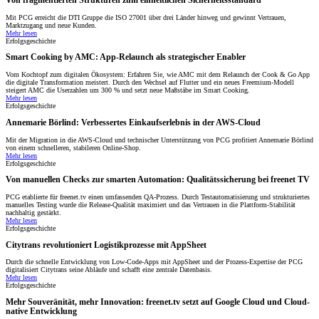
Von fragmentierten Strukturen zum einheitlichen Sicherheitsstandard
Mit PCG erreicht die DTI Gruppe die ISO 27001 über drei Länder hinweg und gewinnt Vertrauen,
Marktzugang und neue Kunden.
Mehr lesen
Erfolgsgeschichte
Smart Cooking by AMC: App-Relaunch als strategischer Enabler
Vom Kochtopf zum digitalen Ökosystem: Erfahren Sie, wie AMC mit dem Relaunch der Cook & Go App
die digitale Transformation meistert. Durch den Wechsel auf Flutter und ein neues Freemium-Modell
steigert AMC die Userzahlen um 300 % und setzt neue Maßstäbe im Smart Cooking.
Mehr lesen
Erfolgsgeschichte
Annemarie Börlind: Verbessertes Einkaufserlebnis in der AWS-Cloud
Mit der Migration in die AWS-Cloud und technischer Unterstützung von PCG profitiert Annemarie Börlind
von einem schnelleren, stabileren Online-Shop.
Mehr lesen
Erfolgsgeschichte
Von manuellen Checks zur smarten Automation: Qualitätssicherung bei freenet TV
PCG etablierte für freenet.tv einen umfassenden QA-Prozess. Durch Testautomatisierung und strukturiertes
manuelles Testing wurde die Release-Qualität maximiert und das Vertrauen in die Plattform-Stabilität
nachhaltig gestärkt.
Mehr lesen
Erfolgsgeschichte
Citytrans revolutioniert Logistikprozesse mit AppSheet
Durch die schnelle Entwicklung von Low-Code-Apps mit AppSheet und der Prozess-Expertise der PCG
digitalisiert Citytrans seine Abläufe und schafft eine zentrale Datenbasis.
Mehr lesen
Erfolgsgeschichte
Mehr Souveränität, mehr Innovation: freenet.tv setzt auf Google Cloud und Cloud-
native Entwicklung