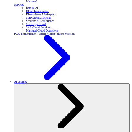
Microsoft
Services
Data & AI
Cloud Infrastruktur
KI-gestützter Arbeitsplatz
Softwareentwicklung
Security & Compliance
Sovereign Cloud
SAP Cloud Services
Managed Cloud Operations
PCG kennenlernen - unsere Vision, unsere Mission
AI Journey