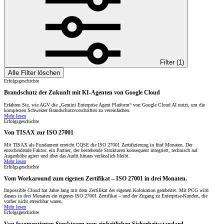
Filter (
1
)
Alle Filter löschen
Erfolgsgeschichte
Brandschutz der Zukunft mit KI-Agenten von Google Cloud
Erfahren Sie, wie AGV die „Gemini Enterprise Agent Platform“ von Google Cloud AI nutzt, um die
komplexen Schweizer Brandschutzvorschriften zu vereinfachen.
Mehr lesen
Erfolgsgeschichte
Von TISAX zur ISO 27001
Mit TISAX als Fundament erreicht CQSE die ISO 27001 Zertifizierung in fünf Monaten. Der
entscheidende Faktor: ein Partner, der bestehende Strukturen konsequent integriert, technisch auf
Augenhöhe agiert und über das Audit hinaus verlässlich bleibt.
Mehr lesen
Erfolgsgeschichte
Vom Workaround zum eigenen Zertifikat – ISO 27001 in drei Monaten.
Impossible Cloud hat Jahre lang mit dem Zertifikat der eigenen Kolokation gearbeitet. Mit PCG wird
daraus in drei Monaten ein eigenes ISO 27001 Zertifikat – und der Zugang zu Enterprise-Kunden, die
vorher nicht erreichbar waren.
Mehr lesen
Erfolgsgeschichte