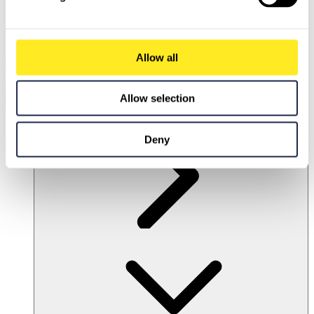
Allow all
Entdecken Sie unsere intelligente Suche!
Unsere
Chatbot-gestützte Suchmaschine
liefert
präzise Antworten und intelligente Lösungen
.
Aktivieren Sie Marketing-Cookies
, um die volle Leistungsfähigkeit von PCG.io zu nutzen.
Allow selection
Marketing-Cookies akzeptieren
DE
Deny