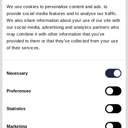
We use cookies to personalise content and ads, to 
provide social media features and to analyse our traffic.
We also share information about your use of our site with 
our social media, advertising and analytics partners who 
Deutschland
may combine it with other information that you’ve 
Österreich
Schweiz
provided to them or that they’ve collected from your use 
Nordmazedonien
Schweden
of their services.
Bulgarien
Griechenland
Consent
Necessary
Selection
Preferences
Unseren AI Agenten fragen
Statistics
Marketing