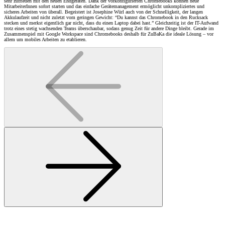
sehr zufrieden mit den neuen Endgeräten. Dank der vorkonfigurierten Chromebooks können neue
MitarbeiterInnen sofort starten und das einfache Gerätemanagement ermöglicht unkompliziertes und
sicheres Arbeiten von überall. Begeistert ist Josephine Würl auch von der Schnelligkeit, der langen
Akkulaufzeit und nicht zuletzt vom geringen Gewicht: “Du kannst das Chromebook in den Rucksack
stecken und merkst eigentlich gar nicht, dass du einen Laptop dabei hast.” Gleichzeitig ist der IT-Aufwand
trotz eines stetig wachsenden Teams überschaubar, sodass genug Zeit für andere Dinge bleibt. Gerade im
Zusammenspiel mit Google Workspace sind Chromebooks deshalb für ZuBaKa die ideale Lösung – vor
allem um mobiles Arbeiten zu etablieren.