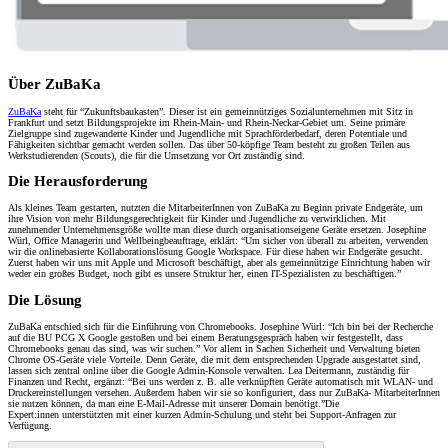
Über ZuBaKa
ZuBaKa
steht für “Zukunftsbaukasten”. Dieser ist ein gemeinnütziges Sozialunternehmen mit Sitz in
Frankfurt und setzt Bildungsprojekte im Rhein-Main- und Rhein-Neckar-Gebiet um. Seine primäre
Zielgruppe sind zugewanderte Kinder und Jugendliche mit Sprachförderbedarf, deren Potentiale und
Fähigkeiten sichtbar gemacht werden sollen. Das über 50-köpfige Team besteht zu großen Teilen aus
Werkstudierenden (Scouts), die für die Umsetzung vor Ort zuständig sind.
Die Herausforderung
Als kleines Team gestarten, nutzten die MitarbeiterInnen von ZuBaKa zu Beginn private Endgeräte, um
ihre Vision von mehr Bildungsgerechtigkeit für Kinder und Jugendliche zu verwirklichen. Mit
zunehmender Unternehmensgröße wollte man diese durch organisationseigene Geräte ersetzen. Josephine
Würl, Office Managerin und Wellbeingbeauftrage, erklärt: “Um sicher von überall zu arbeiten, verwenden
wir die onlinebasierte Kollaborationslösung Google Workspace. Für diese haben wir Endgeräte gesucht.
Zuerst haben wir uns mit Apple und Microsoft beschäftigt, aber als gemeinnützige Einrichtung haben wir
weder ein großes Budget, noch gibt es unsere Struktur her, einen IT-Spezialisten zu beschäftigen.”
Die Lösung
ZuBaKa entschied sich für die Einführung von Chromebooks. Josephine Würl: “Ich bin bei der Recherche
auf die BU PCG X Google gestoßen und bei einem Beratungsgespräch haben wir festgestellt, dass
Chromebooks genau das sind, was wir suchen.” Vor allem in Sachen Sicherheit und Verwaltung bieten
Chrome OS-Geräte viele Vorteile. Denn Geräte, die mit dem entsprechenden Upgrade ausgestattet sind,
lassen sich zentral online über die Google Admin-Konsole verwalten. Lea Deitermann, zuständig für
Finanzen und Recht, ergänzt: “Bei uns werden z. B. alle verknüpften Geräte automatisch mit WLAN- und
Druckereinstellungen versehen. Außerdem haben wir sie so konfiguriert, dass nur ZuBaKa- MitarbeiterInnen
sie nutzen können, da man eine E-Mail-Adresse mit unserer Domain benötigt.”Die
Expert:innen unterstützten mit einer kurzen Admin-Schulung und steht bei Support-Anfragen zur
Verfügung.