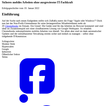
Sicheres mobiles Arbeiten ohne ausgewiesene IT-Fachkraft
Erfolgsgeschichte vom 19. Januar 2022
Einführung
Auf der Suche nach neuen Endgeräten stellte sich ZuBaKa zuerst die Frage “Apple oder Windows”? Doch
nun hat das Non-Profit-Unternehmen für seine festangestellten MitarbeiterInnen mehr als
20
Chromebooks
im Einsatz. Ein Grund: Die Geräte sind für das Arbeiten im Browser konzipiert und sind
ideal im Zusammenspiel mit einer cloudbasierten Lösung wie Google Workspace. So erlauben
Chromebooks unkompliziertes mobiles Arbeiten von überall. Vor allem aber sind sie dank automatischer
Updates und der onlinebasierten Verwaltung extrem sicher und einfach zu managen – selbst ohne
tiefgehende IT-Kenntnisse.
Schlagwörter
Modern Work
Hyperscalers
Google
Industries
Öffentlicher Sektor
Teilen