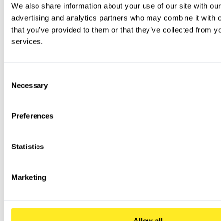
We also share information about your use of our site with our
advertising and analytics partners who may combine it with ot
that you’ve provided to them or that they’ve collected from you
services.
Consent
Necessary
Selection
Preferences
Statistics
Marketing
Microsoft Entra ID: Die Grundlage für einen sicheren Modern Workplace
Entdecken Sie die leistungsstarken Funktionen und Vorteile von Microsoft Entra ID und verbessern Sie
damit die Cybersicherheit Ihres Unternehmens. Erfahren Sie mehr über nahtlosen Zugriff, Sicherheit und
Allow all
Preise.