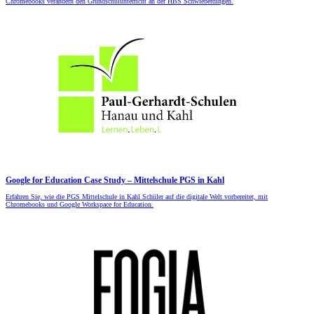
Chromebooks verändern den Grundschulunterricht an der HBS Schwieberdingen.
Google for Education Case Study – Mittelschule PGS in Kahl
Erfahren Sie, wie die PGS Mittelschule in Kahl Schüler auf die digitale Welt vorbereitet, mit
Chromebooks und Google Workspace for Education.