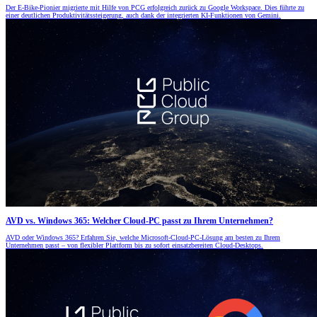
Der E-Bike-Pionier migrierte mit Hilfe von PCG erfolgreich zurück zu Google Workspace. Dies führte zu
einer deutlichen Produktivitätssteigerung, auch dank der integrierten KI-Funktionen von Gemini.
AVD vs. Windows 365: Welcher Cloud-PC passt zu Ihrem Unternehmen?
AVD oder Windows 365? Erfahren Sie, welche Microsoft-Cloud-PC-Lösung am besten zu Ihrem
Unternehmen passt – von flexibler Plattform bis zu sofort einsatzbereiten Cloud-Desktops.