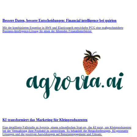
Bessere Daten, bessere Entscheidungen: Financial intelligence bei quirion
Mit der kombinierten Expertise in AWS und Elasticsearch entwickelte PCG eine maßgeschneiderte
Business-Intelligence-Lösung für einen der führenden Finanzdienstleister.
KI transformiert das Marketing für Kleinproduzenten
Eine detaillierte Fallstudie zu Agrovia, einem schwedischen Start-up, das KI nutzt, um Kleinproduzenten
bei der Vermarktung ihrer Produkte zu unterstützen. Es behandelt die Herausforderungen, KI-gesteuerte
Lösungen und die positiven Auswirkungen auf Benutzerengagement und Umsatz.