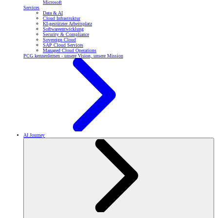
Microsoft
Services
Data & AI
Cloud Infrastruktur
KI-gestützter Arbeitsplatz
Softwareentwicklung
Security & Compliance
Sovereign Cloud
SAP Cloud Services
Managed Cloud Operations
PCG kennenlernen - unsere Vision, unsere Mission
AI Journey