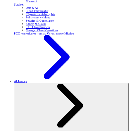
Microsoft
Services
Data & AI
Cloud Infrastruktur
KI-gestützter Arbeitsplatz
Softwareentwicklung
Security & Compliance
Sovereign Cloud
SAP Cloud Services
Managed Cloud Operations
PCG kennenlernen - unsere Vision, unsere Mission
AI Journey