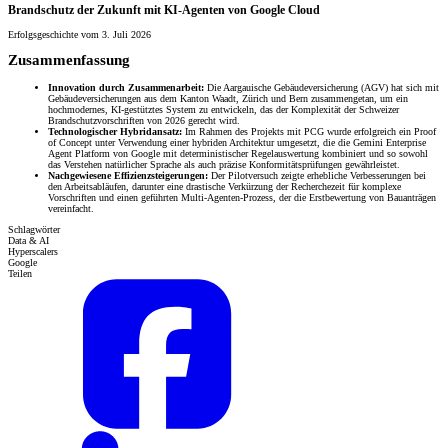
Brandschutz der Zukunft mit KI-Agenten von Google Cloud
Erfolgsgeschichte vom 3. Juli 2026
Zusammenfassung
Innovation durch Zusammenarbeit:
Die Aargauische Gebäudeversicherung (AGV) hat sich mit
Gebäudeversicherungen aus dem Kanton Waadt, Zürich und Bern zusammengetan, um ein
hochmodernes, KI-gestütztes System zu entwickeln, das der Komplexität der Schweizer
Brandschutzvorschriften von 2026 gerecht wird.
Technologischer Hybridansatz:
Im Rahmen des Projekts mit PCG wurde erfolgreich ein Proof
of Concept unter Verwendung einer hybriden Architektur umgesetzt, die die Gemini Enterprise
Agent Platform von Google mit deterministischer Regelauswertung kombiniert und so sowohl
das Verstehen natürlicher Sprache als auch präzise Konformitätsprüfungen gewährleistet.
Nachgewiesene Effizienzsteigerungen:
Der Pilotversuch zeigte erhebliche Verbesserungen bei
den Arbeitsabläufen, darunter eine drastische Verkürzung der Recherchezeit für komplexe
Vorschriften und einen geführten Multi-Agenten-Prozess, der die Erstbewertung von Bauanträgen
vereinfacht.
Schlagwörter
Data & AI
Hyperscalers
Google
Teilen