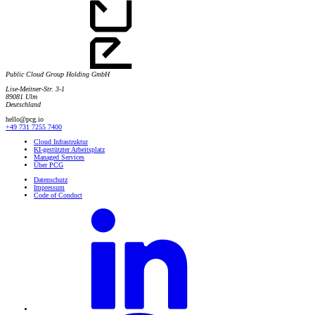
Public Cloud Group Holding GmbH
Lise-Meitner-Str. 3-1
89081 Ulm
Deutschland
hello@pcg.io
+49 731 7255 7400
Cloud Infrastruktur
KI-gestützter Arbeitsplatz
Managed Services
Über PCG
Datenschutz
Impressum
Code of Conduct