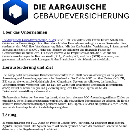
Über das Unternehmen
Die Aargauische Gebäudeversicherung (AGV)
ist seit 1805 ein verlässlicher Partner für den Schutz von
Gebäuden im Kanton Aargau. Als öffentlich-rechtliches Unternehmen verfolgt sie keine Gewinnabsichten,
sondern ist dem Wohl ihrer Versicherten verpflichtet. Mit den Kernbereichen Versicherung, Prävention und
Intervention setzt sich die AGV dafür ein, Schäden zu verhindern und finanzielle Folgen für
Gebäudebesitzer zu minimieren. Für dieses innovative KI-Projekt schloss sich die AGV mit den
Gebäudeversicherungen der Kantone Waadt (ECA), Zürich (GVZ) und Bern (GVB) zusammen, um
gemeinsam zukunftsweisende Lösungen für den Brandschutz in der Schweiz zu entwickeln.
Herausforderung und Ziel
Die Komplexität der Schweizer Brandschutzvorschriften 2026 stellt hohe Anforderungen an die präzise
Auswertung und Anwendung regulatorischer Regelwerke. Das Ziel der AGV und ihrer Partner (VD, ZH,
BE) war es, die technische Machbarkeit eines KI-gestützten Systems zu validieren, das komplexe
Vorschriften präzise verarbeiten kann. Es galt, den Zugriff auf strukturierte Brandschutz-Informationen
(BSV) radikal zu beschleunigen und gleichzeitig
möglichst
fehlerfreie Ergebnisse bei der
Dokumentationserstellung sicherzustellen.
Ein besonderer Fokus des Projektes lag darauf, einen durch die neue POC-Anwendung geführten Dialog zu
entwickeln, der es Brandschutzexperten ermöglicht, alle notwendigen Informationen zu erfassen, die für die
korrekten Brandschutzanforderungen gebraucht werden. Das Ergebnis ist dann ein systematisierter Bericht,
welcher als Grundlage für die Brandschutzplanung dient
Lösung
In Zusammenarbeit mit PCG wurde ein Proof of Concept (PoC) für einen
KI-gestützten Brandschutz-
Agenten
implementiert. Das System basiert auf einem hybriden Ansatz, der modernste Generative AI mit
deterministischer Regelauswertung kombiniert.