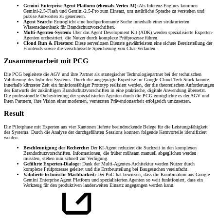
Gemini Enterprise Agent Platform (ehemals Vertex AI):
Als Inferenz-Engines kommen
Gemini-2.5-Flash und Gemini-2.5-Pro zum Einsatz, um natürliche Sprache zu verstehen und
präzise Antworten zu generieren.
Agent Search:
Ermöglicht eine hochperformante Suche innerhalb einer strukturierten
Wissensdatenbank für Brandschutzvorschriften.
Multi-Agenten-System:
Über das Agent Development Kit (ADK) werden spezialisierte Experten-
Agenten orchestriert, die Nutzer durch komplexe Prüfprozesse führen.
Cloud Run & Firestore:
Diese serverlosen Dienste gewährleisten eine sichere Bereitstellung der
Frontends sowie die verschlüsselte Speicherung von Chat-Verläufen.
Zusammenarbeit mit PCG
Die PCG begleitete die AGV und ihre Partner als strategischer Technologiepartner bei der technischen
Validierung des hybriden Systems. Durch die ausgeprägte Expertise im Google Cloud Tech Stack konnte
innerhalb kürzester Zeit ein funktionsfähiger Prototyp realisiert werden, der die theoretischen Anforderungen
des Entwurfs der zukünftigen Brandschutzvorschriften in eine praktische, digitale Anwendung übersetzt.
Die professionelle Orchestrierung der spezialisierten Agenten durch die PCG ermöglichte es der AGV und
Ihren Partnern, ihre Vision einer modernen, vernetzten Präventionsarbeit erfolgreich umzusetzen.
Result
Die Pilotphase mit Experten aus vier Kantonen lieferte beeindruckende Belege für die Leistungsfähigkeit
des Systems. Durch die Analyse der durchgeführten Sessions konnten folgende Kernvorteile identifiziert
werden:
Beschleunigung der Recherche:
Der KI-Agent reduziert die Suchzeit in den komplexen
Brandschutzvorschriften. Informationen, die früher mühsam manuell abgeglichen werden
mussten, stehen nun schnell zur Verfügung.
Geführte Experten-Dialoge:
Dank der Multi-Agenten-Architektur werden Nutzer durch
komplexe Prüfprozesse geleitet und die Erstbeurteilung bei Baugesuchen vereinfacht.
Validierte technische Machbarkeit:
Der PoC hat bewiesen, dass die Kombination aus Google
Gemini Enterprise Agent Platform und spezialisierten Agenten so weit funktioniert, dass ein
Werkzeug für den produktiven landesweiten Einsatz angegangen werden kann.