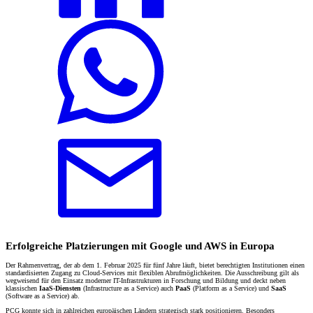
Erfolgreiche Platzierungen mit Google und AWS in Europa
Der Rahmenvertrag, der ab dem 1. Februar 2025 für fünf Jahre läuft, bietet berechtigten Institutionen einen
standardisierten Zugang zu Cloud-Services mit flexiblen Abrufmöglichkeiten. Die Ausschreibung gilt als
wegweisend für den Einsatz moderner IT-Infrastrukturen in Forschung und Bildung und deckt neben
klassischen
IaaS-Diensten
(Infrastructure as a Service) auch
PaaS
(Platform as a Service) und
SaaS
(Software as a Service) ab.
PCG konnte sich in zahlreichen europäischen Ländern strategisch stark positionieren. Besonders