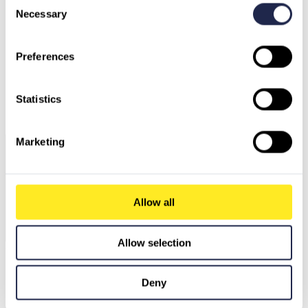
Consent
Necessary
Selection
Preferences
Deutschland
Österreich
Schweiz
Statistics
Nordmazedonien
Schweden
Bulgarien
Griechenland
Marketing
Allow all
Allow selection
Unseren AI Agenten fragen
Deny