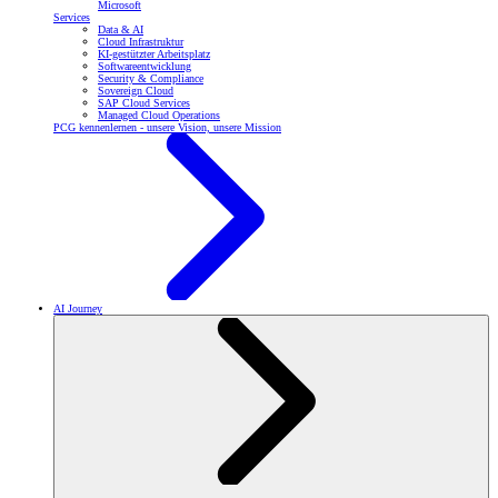
Microsoft
Services
Data & AI
Cloud Infrastruktur
KI-gestützter Arbeitsplatz
Softwareentwicklung
Security & Compliance
Sovereign Cloud
SAP Cloud Services
Managed Cloud Operations
PCG kennenlernen - unsere Vision, unsere Mission
AI Journey