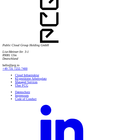
Public Cloud Group Holding GmbH
Lise-Meitner-Str. 3-1
89081 Ulm
Deutschland
hello@pcg.io
+49 731 7255 7400
Cloud Infrastruktur
KI-gestützter Arbeitsplatz
Managed Services
Über PCG
Datenschutz
Impressum
Code of Conduct