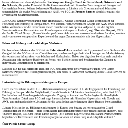
hervorzuheben sind die
erstplatzierten Rankings mit Google Cloud in Deutschland, Österreich und
der Schweiz
, die großes Potenzial für die Zusammenarbeit mit führenden Forschungseinrichtungen und
Universitäten bieten. Weitere bedeutende Platzierungen in Ländern wie Griechenland und Schweden
unterstreichen die starke Positionierung mit AWS, wo PCG als
Premier Partner
ebenfalls eng mit den
Hyperscalern zusammenarbeitet.
„Die OCRE-Rahmenvereinbarung zeigt eindrucksvoll, welche Bedeutung Cloud-Technologien für
Forschung und Bildung in Europa haben. Mit unseren Partnerschaften zu Google und AWS sowie unserem
tiefen Verständnis für die Bedürfnisse dieser Branche sind wir optimal aufgestellt, um die digitale
Transformation an Universitäten und Forschungseinrichtungen zu fördern“, sagt
Thorsten Raquet
, CEO
der Public Cloud Group. „Unsere Kunden profitieren nicht nur von unseren cloudnativen Services, sondern
auch von unserer europaweiten Expertise und der engen Zusammenarbeit mit den Hyperscalern.“
Fokus auf Bildung und nachhaltiges Wachstum
Ein besonderes Merkmal der PCG ist der
Education-Fokus
innerhalb der Hyperscaler-Units. So bietet die
Google-Unit der PCG nicht nur Cloud-Services, sondern auch ganzheitliche Lösungen zur Modernisierung
der technischen Infrastruktur von Schulen und Hochschulen. Neben den digitalen Services steht auch die
Ausstattung mit moderner Hardware im Fokus, um Schüler:innen und Studierenden den Zugang zu
innovativen Lernmethoden zu erleichtern.
Dasselbe gilt für das Microsoft Team der PCG und auch unter der Hyperscaler-Flagge AWS laufen
zahlreiche Projekte mit Bildungseinrichtungen, um deren IT-Landschaft nachhaltig durch Cloud Services zu
modernisieren.
Unterstützung für Bildungseinrichtungen in Europa
Durch die Teilnahme an der OCRE-Rahmenvereinbarung verstärkt PCG ihr Engagement für Forschung und
Bildung in Europa. Mit der Möglichkeit, Cloud-Dienste in 14 Ländern bereitzustellen, erleichtert PCG
Hochschulen und Forschungseinrichtungen den Zugang zu innovativen Technologien für ihre digitale
Transformation. Dabei setzt PCG auf enge Partnerschaften mit führenden Hyperscalern wie Google und
AWS, um maßgeschneiderte Lösungen für die spezifischen Anforderungen dieser Branche bereitzustellen.
„Unsere Mission ist es, Bildungseinrichtungen in Europa den Zugang zu leistungsstarken Cloud-
Technologien zu erleichtern – ohne komplizierte Beschaffungsprozesse oder technologische Hürden“, sagt
Thorsten Raquet, CEO der Public Cloud Group. „Mit unserer Expertise und den starken Partnerschaften
begleiten wir Universitäten und Forschungsorganisationen auf ihrem Weg in die digitale Zukunft.“
Über Public Cloud Group