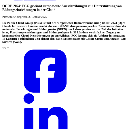
OCRE 2024: PCG gewinnt europaweite Ausschreibungen zur Unterstützung von
Bildungseinrichtungen in der Cloud
Pressemitteilung vom 3. Februar 2025
Die Public Cloud Group (PCG) ist Teil der europäischen Rahmenvereinbarung OCRE 2024 (Open
Clouds for Research Environments), die von GÉANT, dem paneuropäischen Zusammenschluss der
nationalen Forschungs- und Bildungsnetze (NREN), ins Leben gerufen wurde. Ziel der Initiative
ist es, Forschungseinrichtungen und Bildungsträgern in 39 Ländern vereinfachten Zugang zu
kommerziellen Cloud-Dienstleistungen zu ermöglichen. PCG konnte sich als Anbieter in insgesamt
14 Ländern positionieren und sichert sich dabei Spitzenplätze mit Google Cloud und Amazon Web
Services (AWS).
Teilen