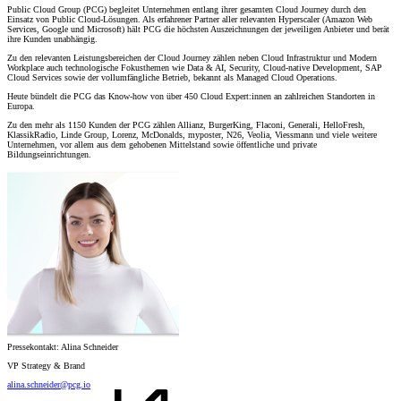
Public Cloud Group (PCG) begleitet Unternehmen entlang ihrer gesamten Cloud Journey durch den
Einsatz von Public Cloud-Lösungen. Als erfahrener Partner aller relevanten Hyperscaler (Amazon Web
Services, Google und Microsoft) hält PCG die höchsten Auszeichnungen der jeweiligen Anbieter und berät
ihre Kunden unabhängig.
Zu den relevanten Leistungsbereichen der Cloud Journey zählen neben Cloud Infrastruktur und Modern
Workplace auch technologische Fokusthemen wie Data & AI, Security, Cloud-native Development, SAP
Cloud Services sowie der vollumfängliche Betrieb, bekannt als Managed Cloud Operations.
Heute bündelt die PCG das Know-how von über 450 Cloud Expert:innen an zahlreichen Standorten in
Europa.
Zu den mehr als 1150 Kunden der PCG zählen Allianz, BurgerKing, Flaconi, Generali, HelloFresh,
KlassikRadio, Linde Group, Lorenz, McDonalds, myposter, N26, Veolia, Viessmann und viele weitere
Unternehmen, vor allem aus dem gehobenen Mittelstand sowie öffentliche und private
Bildungseinrichtungen.
Pressekontakt: Alina Schneider
VP Strategy & Brand
alina.schneider@pcg.io