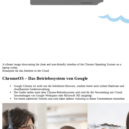
A vibrant image showcasing the clean and user-friendly interface of the Chrome Operating System on a
laptop screen.
Konzipiert für das Arbeiten in der Cloud
ChromeOS – Das Betriebssystem von Google
Google Chrome ist nicht nur der beliebteste Browser, sondern bietet auch sichere Hardware und
cloudbasierte Geräteverwaltung.
Die Geräte laufen unter dem Chrome-Betriebssystem und sind für die Verwendung mit Cloud-
Anwendungen wie Google Workspace oder Microsoft 365 ausgelegt.
Sie bieten zahlreiche Vorteile und sind daher äußerst vielseitig in Ihrem Unternehmen einsetzbar.