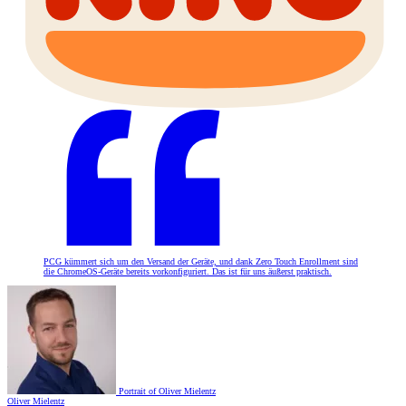
PCG kümmert sich um den Versand der Geräte, und dank Zero Touch Enrollment sind
die ChromeOS-Geräte bereits vorkonfiguriert. Das ist für uns äußerst praktisch.
Portrait of Oliver Mielentz
Oliver Mielentz