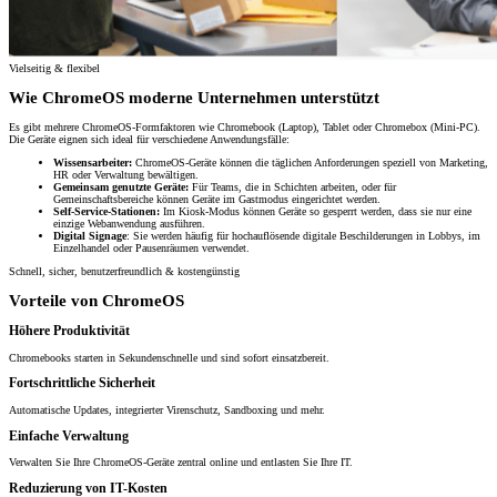
Vielseitig & flexibel
Wie ChromeOS moderne Unternehmen unterstützt
Es gibt mehrere ChromeOS-Formfaktoren wie Chromebook (Laptop), Tablet oder Chromebox (Mini-PC).
Die Geräte eignen sich ideal für verschiedene Anwendungsfälle:
Wissensarbeiter:
ChromeOS-Geräte können die täglichen Anforderungen speziell von Marketing,
HR oder Verwaltung bewältigen.
Gemeinsam genutzte Geräte:
Für Teams, die in Schichten arbeiten, oder für
Gemeinschaftsbereiche können Geräte im Gastmodus eingerichtet werden.
Self-Service-Stationen:
Im Kiosk-Modus können Geräte so gesperrt werden, dass sie nur eine
einzige Webanwendung ausführen.
Digital Signage
: Sie werden häufig für hochauflösende digitale Beschilderungen in Lobbys, im
Einzelhandel oder Pausenräumen verwendet.
Schnell, sicher, benutzerfreundlich & kostengünstig
Vorteile von ChromeOS
Höhere Produktivität
Chromebooks starten in Sekundenschnelle und sind sofort einsatzbereit.
Fortschrittliche Sicherheit
Automatische Updates, integrierter Virenschutz, Sandboxing und mehr.
Einfache Verwaltung
Verwalten Sie Ihre ChromeOS-Geräte zentral online und entlasten Sie Ihre IT.
Reduzierung von IT-Kosten