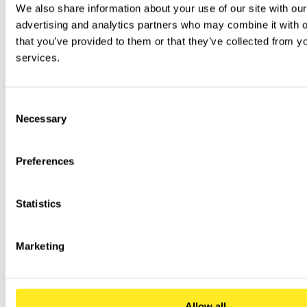
We also share information about your use of our site with our
Integrierte KI-Funktionen
advertising and analytics partners who may combine it with ot
Das Beste von Google AI mit Chromebook Plus
that you’ve provided to them or that they’ve collected from you
Gemini-Integration:
Greifen Sie direkt in Ihrem Workflow auf dialogorientierte KI zu (über
Google Workspace und den Chrome-Browser).
services.
Intelligente Funktionen:
Native Funktionen wie
Help Me Write
sind direkt in das
Betriebssystem und den Browser integriert.
Zukunftssichere Hardware:
Doppelte Rechenleistung, Arbeitsspeicherkapazität und
Speicherplatz sorgen für eine hohe Performance auch bei fortschrittlichen KI-Modellen.
Bestellen Sie Hardware- und Management-Lizenzen in unserem
Consent
Shop
Necessary
Selection
Jetzt mit PCG starten
Zum PCG Shop
Preferences
Statistics
Marketing
Allow all