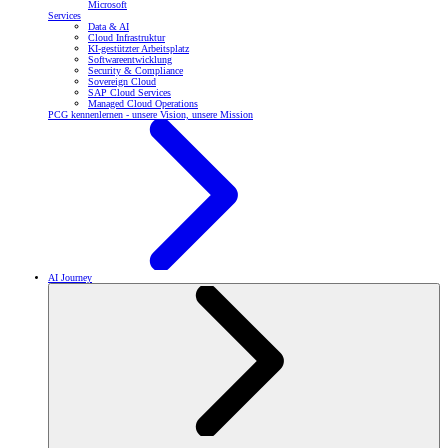
Microsoft
Services
Data & AI
Cloud Infrastruktur
KI-gestützter Arbeitsplatz
Softwareentwicklung
Security & Compliance
Sovereign Cloud
SAP Cloud Services
Managed Cloud Operations
PCG kennenlernen - unsere Vision, unsere Mission
AI Journey