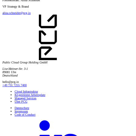
Pressekontakt: Alina Schneider
VP Strategy & Brand
alina.schneider@pcg.io
Public Cloud Group Holding GmbH
Lise-Meitner-Str. 3-1
89081 Ulm
Deutschland
hello@pcg.io
+49 731 7255 7400
Cloud Infrastruktur
KI-gestützter Arbeitsplatz
Managed Services
Über PCG
Datenschutz
Impressum
Code of Conduct