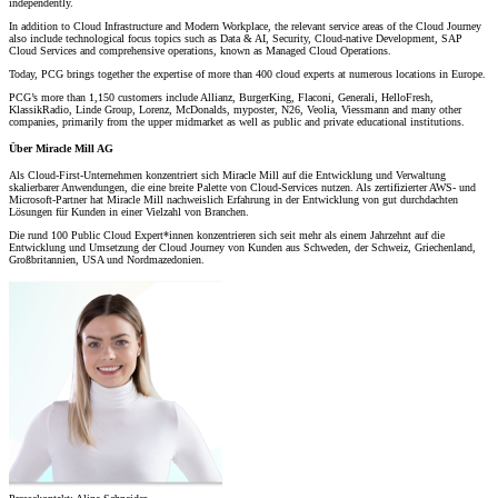
independently.
In addition to Cloud Infrastructure and Modern Workplace, the relevant service areas of the Cloud Journey
also include technological focus topics such as Data & AI, Security, Cloud-native Development, SAP
Cloud Services and comprehensive operations, known as Managed Cloud Operations.
Today, PCG brings together the expertise of more than 400 cloud experts at numerous locations in Europe.
PCG’s more than 1,150 customers include Allianz, BurgerKing, Flaconi, Generali, HelloFresh,
KlassikRadio, Linde Group, Lorenz, McDonalds, myposter, N26, Veolia, Viessmann and many other
companies, primarily from the upper midmarket as well as public and private educational institutions.
Über Miracle Mill AG
Als Cloud-First-Unternehmen konzentriert sich Miracle Mill auf die Entwicklung und Verwaltung
skalierbarer Anwendungen, die eine breite Palette von Cloud-Services nutzen. Als zertifizierter AWS- und
Microsoft-Partner hat Miracle Mill nachweislich Erfahrung in der Entwicklung von gut durchdachten
Lösungen für Kunden in einer Vielzahl von Branchen.
Die rund 100 Public Cloud Expert*innen konzentrieren sich seit mehr als einem Jahrzehnt auf die
Entwicklung und Umsetzung der Cloud Journey von Kunden aus Schweden, der Schweiz, Griechenland,
Großbritannien, USA und Nordmazedonien.