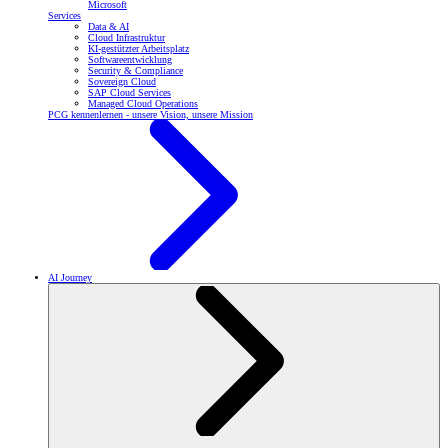
Microsoft
Services
Data & AI
Cloud Infrastruktur
KI-gestützter Arbeitsplatz
Softwareentwicklung
Security & Compliance
Sovereign Cloud
SAP Cloud Services
Managed Cloud Operations
PCG kennenlernen - unsere Vision, unsere Mission
AI Journey