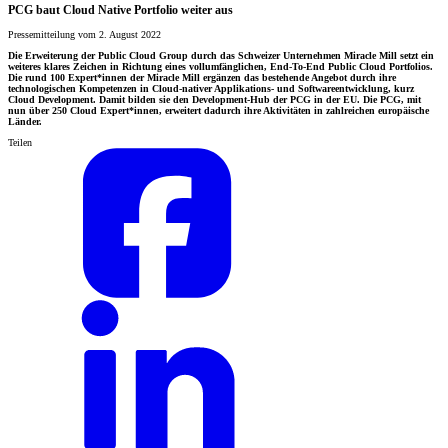
PCG baut Cloud Native Portfolio weiter aus
Pressemitteilung vom 2. August 2022
Die Erweiterung der Public Cloud Group durch das Schweizer Unternehmen Miracle Mill setzt ein
weiteres klares Zeichen in Richtung eines vollumfänglichen, End-To-End Public Cloud Portfolios.
Die rund 100 Expert*innen der Miracle Mill ergänzen das bestehende Angebot durch ihre
technologischen Kompetenzen in Cloud-nativer Applikations- und Softwareentwicklung, kurz
Cloud Development. Damit bilden sie den Development-Hub der PCG in der EU. Die PCG, mit
nun über 250 Cloud Expert*innen, erweitert dadurch ihre Aktivitäten in zahlreichen europäische
Länder.
Teilen