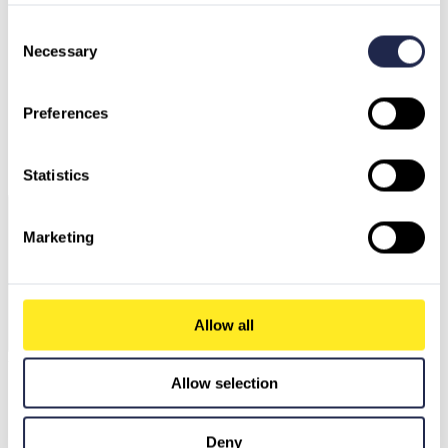
Consent
Necessary
Selection
Preferences
Deutschland
Österreich
Schweiz
Nordmazedonien
Schweden
Bulgarien
Statistics
Griechenland
Marketing
Allow all
Unseren AI Agenten fragen
Allow selection
Deny