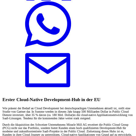
Erster Cloud-Native Development-Hub in der EU
Wie präsent der Bedarf an Cloud Development bei deutschsprachigen Unternehmen aktuell ist, stellt eine
Studie von Gartner dar. In Summe werden in diesem Jahr knapp 500 Milliarden Dollar in Public Cloud
Dienste investiert, über 35 % davon (ca. 180 Mrd. Dollar)in die cloud-native Applikationsentwicklung von
SaaS-Lösungen. Tendenz für die kommenden Jahre weiter stark steigend.
Durch die Akquisition des Schweizer Unternehmens Miracle Mill AG erweitert die Public Cloud Group
(PCG) nicht nur das Portfolio, sondern bietet Kunden einen hoch qualifizierten Development-Hub für
moderne und zukunftsorientierte SaaS-Projekte in der Public Cloud. Zielsetzung dieses Hubs ist es,
Kunden in ihrer Cloud Journey zu unterstützen, Cloud-native Applikationen von Grund auf zu entwickeln,