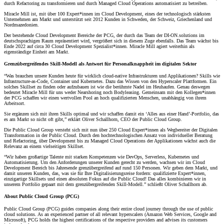
durch Refactoring zu transformieren und durch Managed Cloud Operations automatisiert zu betreiben.
Miracle Mill ist, mit über 100 Expert*innen im Cloud Development, eines der technologisch stärksten
Unternehmen am Markt und unterstützt seit 2012 Kunden in Schweden, der Schweiz, Griechenland und
Nordmazedonien.
Der bestehende Cloud Development Bereiche der PCG, der durch das Team der DI-ON.solutions im
deutschsprachigen Raum repräsentiert wird, vergrößert sich in diesem Zuge ebenfalls. Das Team wächst bis
Ende 2022 auf circa 30 Cloud Development Spezialist*innen. Miracle Mill agiert weiterhin als
eigenständige Einheit am Markt.
Grenzübergreifendes Skill-Modell als Antwort für Personalknappheit im digitalen Sektor
“Was brauchen unsere Kunden heute für wirklich cloud-native Infrastrukturen und Applikationen? Skills wie
Infrastructure-as-Code, Container und Kubernetes. Dazu das Wissen von den Hyperscaler Plattformen. Ein
solches Skillset zu finden oder aufzubauen ist wie die berühmte Nadel im Heuhaufen. Genau deswegen
bedeutet Miracle Mill für uns weder Nearshoring noch Bodyleasing. Gemeinsam mit den Kollegen*innen
der PCG schaffen wir einen wertvollen Pool an hoch qualifizierten Menschen, unabhängig von ihrem
Arbeitsort.
Sie ergänzen sich mit ihren Skills optimal und wir schaffen damit ein ‘Alles aus einer Hand’-Portfolio, das
es am Markt so nicht oft gibt,” erklärt Oliver Schallhorn, CEO der Public Cloud Group.
Die Public Cloud Group versteht sich mit nun über 250 Cloud Expert*innen als Wegbereiter der Digitalen
Transformation in der Public Cloud. Durch den hochtechnologischen Ansatz von individueller Beratung
und Refactoring, über Development bis zu Managed Cloud Operations der Applikationen wächst auch die
Relevanz an einem vielseitigen Skillset.
“Wir haben großartige Talente mit starken Kompetenzen wie DevOps, Serverless, Kubernetes und
Automatisierung. Um den Anforderungen unserer Kunden gerecht zu werden, wachsen wir im Cloud
Development Bereich bis Jahresende grenzübergreifend auf rund 150 Personen. Wir geben dem Markt, und
damit unseren Kunden, das, was sie für Ihre Digitalisierungsreise fordern: qualifizierte Expert*innen,
einzigartige Skillsets und einen absoluten Fokus auf die Public Cloud! Das alles kombinieren wir in
unserem Portfolio gepaart mit dem grenzübergreifenden Skill-Modell.” schließt Oliver Schallhorn ab.
About Public Cloud Group (PCG)
Public Cloud Group (PCG) guides companies along their entire cloud journey through the use of public
cloud solutions. As an experienced partner of all relevant hyperscalers (Amazon Web Services, Google and
Microsoft), PCG holds the highest certifications of the respective providers and advises its customers