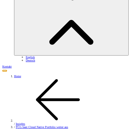
English
Deutsch
Kontakt
Home
/
Insights
/
PCG baut Cloud Native Portfolio weiter aus