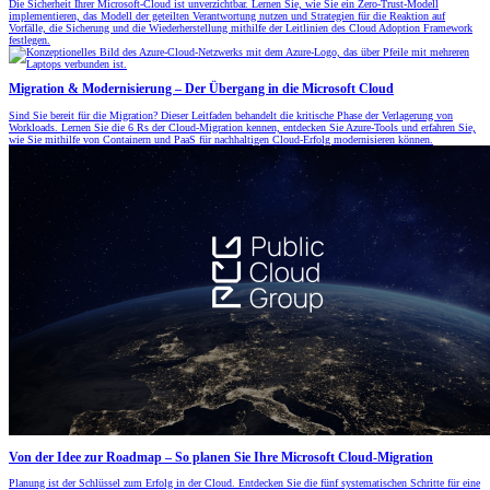
Die Sicherheit Ihrer Microsoft-Cloud ist unverzichtbar. Lernen Sie, wie Sie ein Zero-Trust-Modell
implementieren, das Modell der geteilten Verantwortung nutzen und Strategien für die Reaktion auf
Vorfälle, die Sicherung und die Wiederherstellung mithilfe der Leitlinien des Cloud Adoption Framework
festlegen.
Migration & Modernisierung – Der Übergang in die Microsoft Cloud
Sind Sie bereit für die Migration? Dieser Leitfaden behandelt die kritische Phase der Verlagerung von
Workloads. Lernen Sie die 6 Rs der Cloud-Migration kennen, entdecken Sie Azure-Tools und erfahren Sie,
wie Sie mithilfe von Containern und PaaS für nachhaltigen Cloud-Erfolg modernisieren können.
Von der Idee zur Roadmap – So planen Sie Ihre Microsoft Cloud-Migration
Planung ist der Schlüssel zum Erfolg in der Cloud. Entdecken Sie die fünf systematischen Schritte für eine