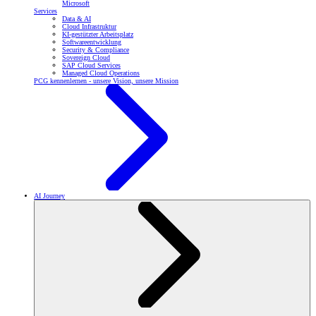
Microsoft
Services
Data & AI
Cloud Infrastruktur
KI-gestützter Arbeitsplatz
Softwareentwicklung
Security & Compliance
Sovereign Cloud
SAP Cloud Services
Managed Cloud Operations
PCG kennenlernen - unsere Vision, unsere Mission
AI Journey