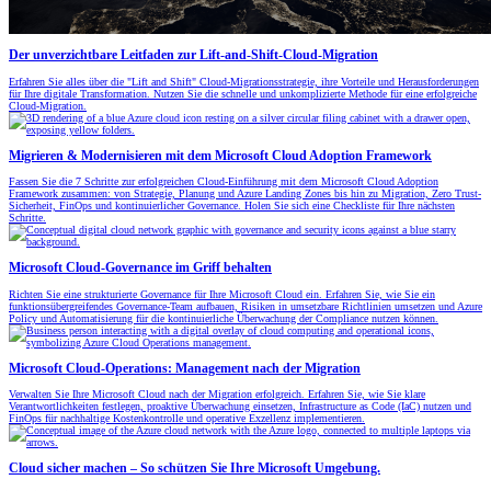
Der unverzichtbare Leitfaden zur Lift-and-Shift-Cloud-Migration
Erfahren Sie alles über die "Lift and Shift" Cloud-Migrationsstrategie, ihre Vorteile und Herausforderungen
für Ihre digitale Transformation. Nutzen Sie die schnelle und unkomplizierte Methode für eine erfolgreiche
Cloud-Migration.
Migrieren & Modernisieren mit dem Microsoft Cloud Adoption Framework
Fassen Sie die 7 Schritte zur erfolgreichen Cloud-Einführung mit dem Microsoft Cloud Adoption
Framework zusammen: von Strategie, Planung und Azure Landing Zones bis hin zu Migration, Zero Trust-
Sicherheit, FinOps und kontinuierlicher Governance. Holen Sie sich eine Checkliste für Ihre nächsten
Schritte.
Microsoft Cloud-Governance im Griff behalten
Richten Sie eine strukturierte Governance für Ihre Microsoft Cloud ein. Erfahren Sie, wie Sie ein
funktionsübergreifendes Governance-Team aufbauen, Risiken in umsetzbare Richtlinien umsetzen und Azure
Policy und Automatisierung für die kontinuierliche Überwachung der Compliance nutzen können.
Microsoft Cloud-Operations: Management nach der Migration
Verwalten Sie Ihre Microsoft Cloud nach der Migration erfolgreich. Erfahren Sie, wie Sie klare
Verantwortlichkeiten festlegen, proaktive Überwachung einsetzen, Infrastructure as Code (IaC) nutzen und
FinOps für nachhaltige Kostenkontrolle und operative Exzellenz implementieren.
Cloud sicher machen – So schützen Sie Ihre Microsoft Umgebung.