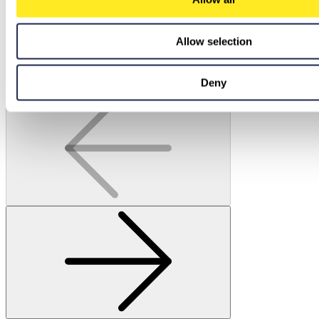
Zu Microsoft Azure Infrastruktur
Zu Microsoft Azure Cloud Strategie & Consulting
Allow selection
Wir arbeiten mit Ihnen zusammen, um eine Strategie zu entwickeln, die für Sie funktioniert.
Zu Microsoft Azure Cloud Strategie & Consulting
Weiterlesen
Deny