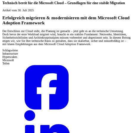
Technisch bereit für die Microsoft Cloud – Grundlagen für eine stabile Migration
Artikel vom 30. Juli 2025
Erfolgreich migrieren & modernisieren mit dem Microsoft Cloud
Adoption Framework
Der Entschluss zur Cloud steht, die Planung ist gemacht – jetzt geht es an die technische Umsetzung.
Doch bevor der erste Workload migriert wird, braucht es ein stabiles Fundament: Netzwerke, Identitäten,
Sicherheitsrichtlinien und Architekturprinzipien müssen vorbereitet und abgestimmt sein. In diesem Beitrag
zeigen wir, wie Sie Ihre technische Basis so gestalten, dass sie skalierbar, sicher und zukunftsfähig ist –
mit klaren Empfehlungen aus dem Microsoft Cloud Adoption Framework.
Schlagwörter
Infrastructure
Hyperscalers
Microsoft
Teilen