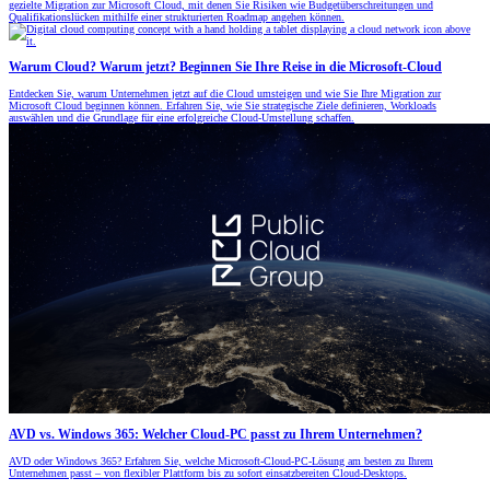
gezielte Migration zur Microsoft Cloud, mit denen Sie Risiken wie Budgetüberschreitungen und
Qualifikationslücken mithilfe einer strukturierten Roadmap angehen können.
Warum Cloud? Warum jetzt? Beginnen Sie Ihre Reise in die Microsoft-Cloud
Entdecken Sie, warum Unternehmen jetzt auf die Cloud umsteigen und wie Sie Ihre Migration zur
Microsoft Cloud beginnen können. Erfahren Sie, wie Sie strategische Ziele definieren, Workloads
auswählen und die Grundlage für eine erfolgreiche Cloud-Umstellung schaffen.
AVD vs. Windows 365: Welcher Cloud-PC passt zu Ihrem Unternehmen?
AVD oder Windows 365? Erfahren Sie, welche Microsoft-Cloud-PC-Lösung am besten zu Ihrem
Unternehmen passt – von flexibler Plattform bis zu sofort einsatzbereiten Cloud-Desktops.