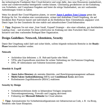
das technologische Fundament Ihrer Cloud-Initiative und sorgt dafür, dass neue Ressourcen standardisiert,
sicher und wiederverwendbar bereitgestellt werden können. Gleichzeitig gewährleistet sie die Einhaltung
von Sicherheits- und Compliance-Vorgaben und bietet die nötige Skalierbarkeit, um mit wachsenden
Anforderungen Schritt zu halten.
Wenn Sie aktuell Ihre Cloud-Migration planen, ist unsere
Azure Landing Zone Lösung
genau das
Richtige für Sie: Sie erhalten eine vorstrukturierte, sichere und skalierbare Cloud-Umgebung, die auf
bewährten Best Practices basiert und individuell an die Bedürfnisse Ihres Unternehmens angepasst wird.
Damit legen Sie den Grundstein für eine stabile und zukunftssichere Cloud-Infrastruktur.
Tipp
:
Beginnen Sie mit einer „Start Small, Expand“-Strategie – also einer schlanken, gut durchdachten
Landing Zone – und erweitern Sie diese schrittweise im Einklang mit dem Fortschritt Ihrer Cloud-
Initiative und dem wachsenden Reifegrad Ihrer Organisation.
Design-Guidelines: Netzwerk, Identitäten, Security
Damit Ihre Umgebung stabil läuft und sicher bleibt, sollten folgende technische Bereiche in der
Ready-
Phase
besonders beachtet werden:
Netzwerk
Architektur klar definieren: z. B. Hub-and-Spoke oder Mesh
VPNs oder ExpressRoute einrichten für sichere Verbindung zur On-Premises-Umgebung
DNS, IP-Adressräume und Subnetze konsistent planen
Identität & Zugriff
Azure Active Directory
als zentrales Identitäts- und Berechtigungsmanagement aufbauen
Multi-Faktor-Authentifizierung
(MFA) und
Conditional Access
aktivieren
Rollenbasierte Zugriffskontrolle (RBAC) etablieren
Security by Design
Sicherheitsrichtlinien direkt in Infrastruktur-Vorlagen integrieren
Netzwerksegmentierung, Firewalls und Logging aktivieren
Frühzeitig mit
Microsoft Defender
for Cloud arbeiten
Tipp:
Automatisieren Sie Sicherheitskonfigurationen mit Infrastructure-as-Code, z. B. via Bicep,
Terraform oder Azure Blueprints.