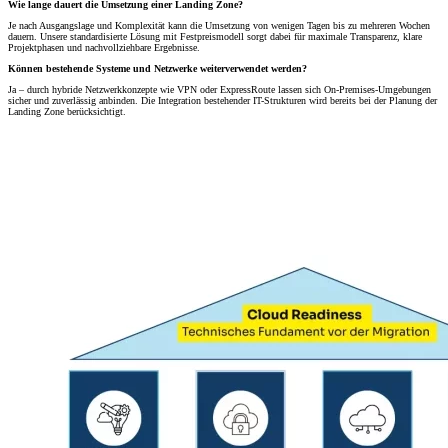
Wie lange dauert die Umsetzung einer Landing Zone?
Je nach Ausgangslage und Komplexität kann die Umsetzung von wenigen Tagen bis zu mehreren Wochen
dauern. Unsere standardisierte Lösung mit Festpreismodell sorgt dabei für maximale Transparenz, klare
Projektphasen und nachvollziehbare Ergebnisse.
Können bestehende Systeme und Netzwerke weiterverwendet werden?
Ja – durch hybride Netzwerkkonzepte wie VPN oder ExpressRoute lassen sich On-Premises-Umgebungen
sicher und zuverlässig anbinden. Die Integration bestehender IT-Strukturen wird bereits bei der Planung der
Landing Zone berücksichtigt.