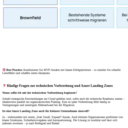
Best Practice:
Kombinieren Sie MVP-Ansätze mit klaren Erfolgskriterien – so erzielen Sie schnelle
Lerneffekte und schaffen intern Akzeptanz.
Häufige Fragen zur technischen Vorbereitung und Azure Landing Zones
Wann sollte ich mit der technischen Vorbereitung beginnen?
Sobald strategische Entscheidungen zur Cloud gefallen sind, sollte auch die technische Readiness starten –
idealerweise parallel zur organisatorischen Planung. Eine zu späte Vorbereitung führt häufig zu
Verzögerungen und unnötigem Mehraufwand bei der Migration.
Ist eine Azure Landing Zone auch für kleinere Unternehmen sinnvoll?
Ja – insbesondere mit einem „Start Small, Expand“-Ansatz. Auch kleinere Organisationen profitieren von
klaren Strukturen, Sicherheitsvorgaben und Automatisierung. Die Lösung ist modular und lässt sich
jederzeit erweitern – je nach Reifegrad und Bedarf.