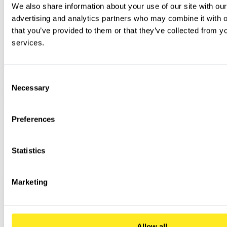
We also share information about your use of our site with our
advertising and analytics partners who may combine it with ot
that you’ve provided to them or that they’ve collected from you
services.
Jetzt Durchstarten
Consent
Nächster Artikel: Migration & Modernisierung
Necessary
Selection
Im vierten Beitrag unserer Serie widmen wir uns dem eigentlichen Übergang: Welche
Migrationsstrategien
gibt es, wie funktionieren Tools wie Azure Migrate – und wie starten Sie schnell mit einem MVP oder
Pilotprojekt? Jetzt wird es konkret!
Preferences
Statistics
Marketing
Nächster Artikel
Genutzte Services
Microsoft Azure Infrastruktur
Eine moderne Infrastruktur ist die Grundlage für digitale Innovation.
Allow all