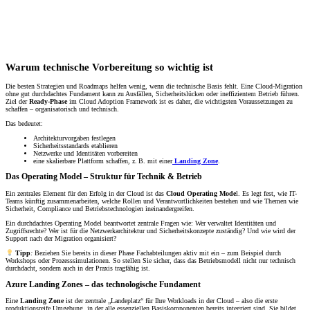
Warum technische Vorbereitung so wichtig ist
Die besten Strategien und Roadmaps helfen wenig, wenn die technische Basis fehlt. Eine Cloud-Migration
ohne gut durchdachtes Fundament kann zu Ausfällen, Sicherheitslücken oder ineffizientem Betrieb führen.
Ziel der
Ready-Phase
im Cloud Adoption Framework ist es daher, die wichtigsten Voraussetzungen zu
schaffen – organisatorisch und technisch.
Das bedeutet:
Architekturvorgaben festlegen
Sicherheitsstandards etablieren
Netzwerke und Identitäten vorbereiten
eine skalierbare Plattform schaffen, z. B. mit einer
Landing Zone
.
Das Operating Model – Struktur für Technik & Betrieb
Ein zentrales Element für den Erfolg in der Cloud ist das
Cloud Operating Mode
l. Es legt fest, wie IT-
Teams künftig zusammenarbeiten, welche Rollen und Verantwortlichkeiten bestehen und wie Themen wie
Sicherheit, Compliance und Betriebstechnologien ineinandergreifen.
Ein durchdachtes Operating Model beantwortet zentrale Fragen wie: Wer verwaltet Identitäten und
Zugriffsrechte? Wer ist für die Netzwerkarchitektur und Sicherheitskonzepte zuständig? Und wie wird der
Support nach der Migration organisiert?
Tipp
:
Beziehen Sie bereits in dieser Phase Fachabteilungen aktiv mit ein – zum Beispiel durch
Workshops oder Prozesssimulationen. So stellen Sie sicher, dass das Betriebsmodell nicht nur technisch
durchdacht, sondern auch in der Praxis tragfähig ist.
Azure Landing Zones – das technologische Fundament
Eine
Landing Zone
ist der zentrale „Landeplatz“ für Ihre Workloads in der Cloud – also die erste
produktionsreife Umgebung, in der alle essenziellen Basiskomponenten bereits integriert sind. Sie bildet