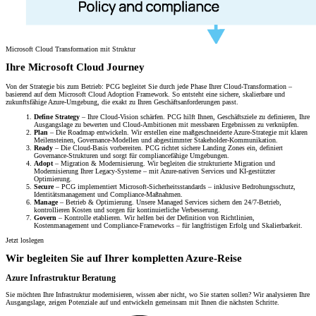
Microsoft Cloud Transformation mit Struktur
Ihre Microsoft Cloud Journey
Von der Strategie bis zum Betrieb: PCG begleitet Sie durch jede Phase Ihrer Cloud-Transformation –
basierend auf dem Microsoft Cloud Adoption Framework. So entsteht eine sichere, skalierbare und
zukunftsfähige Azure-Umgebung, die exakt zu Ihren Geschäftsanforderungen passt.
Define Strategy
– Ihre Cloud-Vision schärfen. PCG hilft Ihnen, Geschäftsziele zu definieren, Ihre
Ausgangslage zu bewerten und Cloud-Ambitionen mit messbaren Ergebnissen zu verknüpfen.
Plan
– Die Roadmap entwickeln. Wir erstellen eine maßgeschneiderte Azure-Strategie mit klaren
Meilensteinen, Governance-Modellen und abgestimmter Stakeholder-Kommunikation.
Ready
– Die Cloud-Basis vorbereiten. PCG richtet sichere Landing Zones ein, definiert
Governance-Strukturen und sorgt für compliancefähige Umgebungen.
Adopt
– Migration & Modernisierung. Wir begleiten die strukturierte Migration und
Modernisierung Ihrer Legacy-Systeme – mit Azure-nativen Services und KI-gestützter
Optimierung.
Secure
– PCG implementiert Microsoft-Sicherheitsstandards – inklusive Bedrohungsschutz,
Identitätsmanagement und Compliance-Maßnahmen.
Manage
– Betrieb & Optimierung. Unsere Managed Services sichern den 24/7-Betrieb,
kontrollieren Kosten und sorgen für kontinuierliche Verbesserung.
Govern
– Kontrolle etablieren. Wir helfen bei der Definition von Richtlinien,
Kostenmanagement und Compliance-Frameworks – für langfristigen Erfolg und Skalierbarkeit.
Jetzt loslegen
Wir begleiten Sie auf Ihrer kompletten Azure-Reise
Azure Infrastruktur Beratung
Sie möchten Ihre Infrastruktur modernisieren, wissen aber nicht, wo Sie starten sollen? Wir analysieren Ihre
Ausgangslage, zeigen Potenziale auf und entwickeln gemeinsam mit Ihnen die nächsten Schritte.