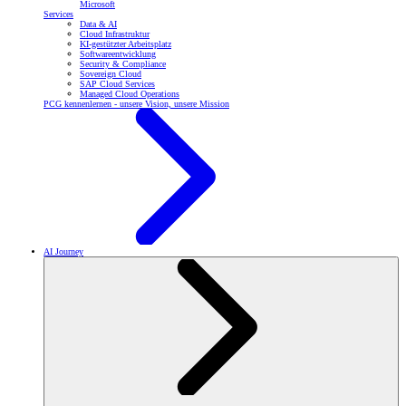
Microsoft
Services
Data & AI
Cloud Infrastruktur
KI-gestützter Arbeitsplatz
Softwareentwicklung
Security & Compliance
Sovereign Cloud
SAP Cloud Services
Managed Cloud Operations
PCG kennenlernen - unsere Vision, unsere Mission
AI Journey