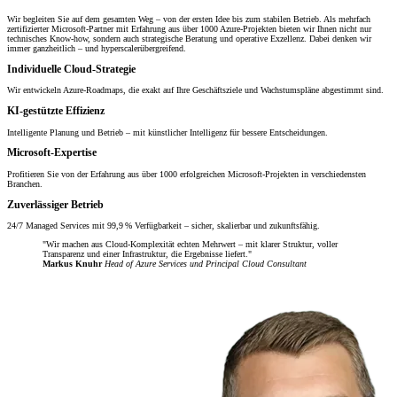
Wir begleiten Sie auf dem gesamten Weg – von der ersten Idee bis zum stabilen Betrieb. Als mehrfach
zertifizierter Microsoft-Partner mit Erfahrung aus über 1000 Azure-Projekten bieten wir Ihnen nicht nur
technisches Know-how, sondern auch strategische Beratung und operative Exzellenz. Dabei denken wir
immer ganzheitlich – und hyperscalerübergreifend.
Individuelle Cloud-Strategie
Wir entwickeln Azure-Roadmaps, die exakt auf Ihre Geschäftsziele und Wachstumspläne abgestimmt sind.
KI-gestützte Effizienz
Intelligente Planung und Betrieb – mit künstlicher Intelligenz für bessere Entscheidungen.
Microsoft-Expertise
Profitieren Sie von der Erfahrung aus über 1000 erfolgreichen Microsoft-Projekten in verschiedensten
Branchen.
Zuverlässiger Betrieb
24/7 Managed Services mit 99,9 % Verfügbarkeit – sicher, skalierbar und zukunftsfähig.
Wir machen aus Cloud-Komplexität echten Mehrwert – mit klarer Struktur, voller
Transparenz und einer Infrastruktur, die Ergebnisse liefert.
Markus Knuhr
Head of Azure Services und Principal Cloud Consultant