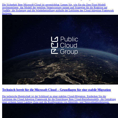
Die Sicherheit Ihrer Microsoft-Cloud ist unverzichtbar. Lernen Sie, wie Sie ein Zero-Trust-Modell
implementieren, das Modell der geteilten Verantwortung nutzen und Strategien für die Reaktion auf
Vorfälle, die Sicherung und die Wiederherstellung mithilfe der Leitlinien des Cloud Adoption Framework
festlegen.
Technisch bereit für die Microsoft Cloud – Grundlagen für eine stabile Migration
Die technische Bereitschaft ist der Schlüssel zu einer stabilen Cloud-Migration. Entdecken Sie die
Leitlinien des Cloud Adoption Framework für die Einrichtung Ihres Cloud-Betriebsmodells, die Gestaltung
einer sicheren Azure Landing Zone und die Konfiguration von Identitäts- und Netzwerkanforderungen.