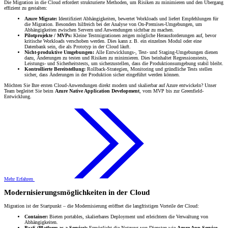
Die Migration in die Cloud erfordert strukturierte Methoden, um Risiken zu minimieren und den Übergang
effizient zu gestalten:
Azure Migrate:
Identifiziert Abhängigkeiten, bewertet Workloads und liefert Empfehlungen für
die Migration. Besonders hilfreich bei der Analyse von On-Premises-Umgebungen, um
Abhängigkeiten zwischen Servern und Anwendungen sichtbar zu machen.
Pilotprojekte / MVPs:
Kleine Testmigrationen zeigen mögliche Herausforderungen auf, bevor
kritische Workloads verschoben werden. Dies kann z. B. ein einzelnes Modul oder eine
Datenbank sein, die als Prototyp in der Cloud läuft.
Nicht-produktive Umgebungen:
Alle Entwicklungs-, Test- und Staging-Umgebungen dienen
dazu, Änderungen zu testen und Risiken zu minimieren. Dies beinhaltet Regressionstests,
Leistungs- und Sicherheitstests, um sicherzustellen, dass die Produktionsumgebung stabil bleibt.
Kontrollierte Bereitstellung:
Rollback-Strategien, Monitoring und gründliche Tests stellen
sicher, dass Änderungen in der Produktion sicher eingeführt werden können.
Möchten Sie Ihre ersten Cloud-Anwendungen direkt modern und skalierbar auf Azure entwickeln? Unser
Team begleitet Sie beim
Azure Native Application Development
, vom MVP bis zur Greenfield-
Entwicklung.
Mehr Erfahren
Modernisierungsmöglichkeiten in der Cloud
Migration ist der Startpunkt – die Modernisierung eröffnet die langfristigen Vorteile der Cloud:
Container:
Bieten portables, skalierbares Deployment und erleichtern die Verwaltung von
Abhängigkeiten.
PaaS (Platform as a Service):
Ermöglicht die Nutzung von Diensten wie
Azure App Service,