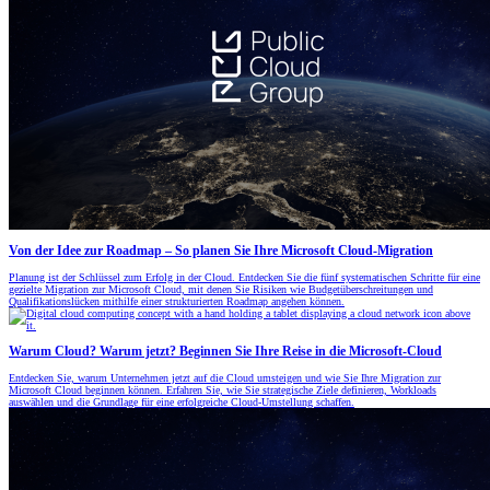
Von der Idee zur Roadmap – So planen Sie Ihre Microsoft Cloud-Migration
Planung ist der Schlüssel zum Erfolg in der Cloud. Entdecken Sie die fünf systematischen Schritte für eine
gezielte Migration zur Microsoft Cloud, mit denen Sie Risiken wie Budgetüberschreitungen und
Qualifikationslücken mithilfe einer strukturierten Roadmap angehen können.
Warum Cloud? Warum jetzt? Beginnen Sie Ihre Reise in die Microsoft-Cloud
Entdecken Sie, warum Unternehmen jetzt auf die Cloud umsteigen und wie Sie Ihre Migration zur
Microsoft Cloud beginnen können. Erfahren Sie, wie Sie strategische Ziele definieren, Workloads
auswählen und die Grundlage für eine erfolgreiche Cloud-Umstellung schaffen.