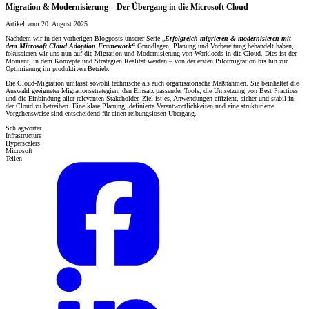
Migration & Modernisierung – Der Übergang in die Microsoft Cloud
Artikel vom 20. August 2025
Nachdem wir in den vorherigen Blogposts unserer Serie „
Erfolgreich migrieren & modernisieren mit
dem Microsoft Cloud Adoption Framework“
Grundlagen, Planung und Vorbereitung behandelt haben,
fokussieren wir uns nun auf die Migration und Modernisierung von Workloads in die Cloud. Dies ist der
Moment, in dem Konzepte und Strategien Realität werden – von der ersten Pilotmigration bis hin zur
Optimierung im produktiven Betrieb.
Die Cloud-Migration umfasst sowohl technische als auch organisatorische Maßnahmen. Sie beinhaltet die
Auswahl geeigneter Migrationsstrategien, den Einsatz passender Tools, die Umsetzung von Best Practices
und die Einbindung aller relevanten Stakeholder. Ziel ist es, Anwendungen effizient, sicher und stabil in
der Cloud zu betreiben. Eine klare Planung, definierte Verantwortlichkeiten und eine strukturierte
Vorgehensweise sind entscheidend für einen reibungslosen Übergang.
Schlagwörter
Infrastructure
Hyperscalers
Microsoft
Teilen