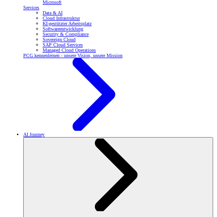
Microsoft
Services
Data & AI
Cloud Infrastruktur
KI-gestützter Arbeitsplatz
Softwareentwicklung
Security & Compliance
Sovereign Cloud
SAP Cloud Services
Managed Cloud Operations
PCG kennenlernen - unsere Vision, unsere Mission
AI Journey