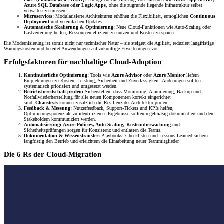
Azure SQL Database oder Logic Apps
, ohne die zugrunde liegende Infrastruktur selbst
verwalten zu müssen.
Microservices:
Modularisierte Architekturen erhöhen die Flexibilität, ermöglichen
Continuous
Deployment
und vereinfachen Updates.
Automatische Skalierung & Optimierung:
Neue Cloud-Funktionen wie Auto-Scaling oder
Lastverteilung helfen, Ressourcen effizient zu nutzen und Kosten zu sparen.
Die Modernisierung ist somit nicht nur technischer Natur – sie steigert die Agilität, reduziert langfristige
Wartungskosten und bereitet Anwendungen auf zukünftige Erweiterungen vor.
Erfolgsfaktoren für nachhaltige Cloud-Adoption
Kontinuierliche Optimierung:
Tools wie
Azure Advisor
oder
Azure Monitor
liefern
Empfehlungen zu Kosten, Leistung, Sicherheit und Zuverlässigkeit. Änderungen sollten
systematisch priorisiert und umgesetzt werden.
Betriebsbereitschaft prüfen:
Sicherstellen, dass Monitoring, Alarmierung, Backup und
Notfallwiederherstellung für alle neuen Komponenten korrekt eingerichtet
sind.
Chaostests
können zusätzlich die Resilienz der Architektur prüfen.
Feedback & Messung:
Nutzerfeedback, Support-Tickets und KPIs helfen,
Optimierungspotenziale zu identifizieren. Ergebnisse sollten regelmäßig dokumentiert und den
Stakeholdern kommuniziert werden.
Automatisierung:
Azure Policies, Auto-Scaling, Kostenüberwachung
und
Sicherheitsprüfungen sorgen für Konsistenz und entlasten die Teams.
Dokumentation & Wissenstransfer:
Playbooks, Checklisten und Lessons Learned sichern
langfristig den Betrieb und erleichtern die Einarbeitung neuer Teammitglieder.
Die 6 Rs der Cloud-Migration