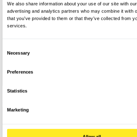
We also share information about your use of our site with our
advertising and analytics partners who may combine it with ot
that you’ve provided to them or that they’ve collected from you
services.
Consent
Necessary
Selection
Preferences
Statistics
Microsoft Entra ID: Die Grundlage für einen sicheren Modern Workplace
Entdecken Sie die leistungsstarken Funktionen und Vorteile von Microsoft Entra ID und verbessern Sie
damit die Cybersicherheit Ihres Unternehmens. Erfahren Sie mehr über nahtlosen Zugriff, Sicherheit und
Preise.
Marketing
Allow all