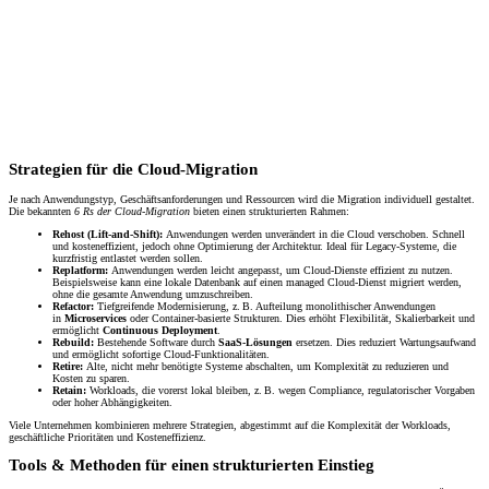
Strategien für die Cloud-Migration
Je nach Anwendungstyp, Geschäftsanforderungen und Ressourcen wird die Migration individuell gestaltet.
Die bekannten
6 Rs der Cloud-Migration
bieten einen strukturierten Rahmen:
Rehost (Lift-and-Shift):
Anwendungen werden unverändert in die Cloud verschoben. Schnell
und kosteneffizient, jedoch ohne Optimierung der Architektur. Ideal für Legacy-Systeme, die
kurzfristig entlastet werden sollen.
Replatform:
Anwendungen werden leicht angepasst, um Cloud-Dienste effizient zu nutzen.
Beispielsweise kann eine lokale Datenbank auf einen managed Cloud-Dienst migriert werden,
ohne die gesamte Anwendung umzuschreiben.
Refactor:
Tiefgreifende Modernisierung, z. B. Aufteilung monolithischer Anwendungen
in
Microservices
oder Container-basierte Strukturen. Dies erhöht Flexibilität, Skalierbarkeit und
ermöglicht
Continuous Deployment
.
Rebuild:
Bestehende Software durch
SaaS-Lösungen
ersetzen. Dies reduziert Wartungsaufwand
und ermöglicht sofortige Cloud-Funktionalitäten.
Retire:
Alte, nicht mehr benötigte Systeme abschalten, um Komplexität zu reduzieren und
Kosten zu sparen.
Retain:
Workloads, die vorerst lokal bleiben, z. B. wegen Compliance, regulatorischer Vorgaben
oder hoher Abhängigkeiten.
Viele Unternehmen kombinieren mehrere Strategien, abgestimmt auf die Komplexität der Workloads,
geschäftliche Prioritäten und Kosteneffizienz.
Tools & Methoden für einen strukturierten Einstieg