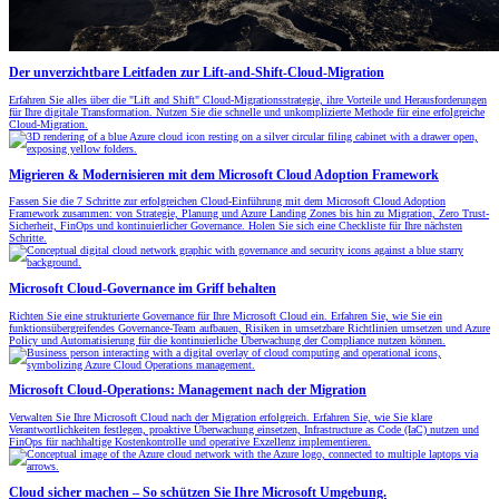
Der unverzichtbare Leitfaden zur Lift-and-Shift-Cloud-Migration
Erfahren Sie alles über die "Lift and Shift" Cloud-Migrationsstrategie, ihre Vorteile und Herausforderungen
für Ihre digitale Transformation. Nutzen Sie die schnelle und unkomplizierte Methode für eine erfolgreiche
Cloud-Migration.
Migrieren & Modernisieren mit dem Microsoft Cloud Adoption Framework
Fassen Sie die 7 Schritte zur erfolgreichen Cloud-Einführung mit dem Microsoft Cloud Adoption
Framework zusammen: von Strategie, Planung und Azure Landing Zones bis hin zu Migration, Zero Trust-
Sicherheit, FinOps und kontinuierlicher Governance. Holen Sie sich eine Checkliste für Ihre nächsten
Schritte.
Microsoft Cloud-Governance im Griff behalten
Richten Sie eine strukturierte Governance für Ihre Microsoft Cloud ein. Erfahren Sie, wie Sie ein
funktionsübergreifendes Governance-Team aufbauen, Risiken in umsetzbare Richtlinien umsetzen und Azure
Policy und Automatisierung für die kontinuierliche Überwachung der Compliance nutzen können.
Microsoft Cloud-Operations: Management nach der Migration
Verwalten Sie Ihre Microsoft Cloud nach der Migration erfolgreich. Erfahren Sie, wie Sie klare
Verantwortlichkeiten festlegen, proaktive Überwachung einsetzen, Infrastructure as Code (IaC) nutzen und
FinOps für nachhaltige Kostenkontrolle und operative Exzellenz implementieren.
Cloud sicher machen – So schützen Sie Ihre Microsoft Umgebung.