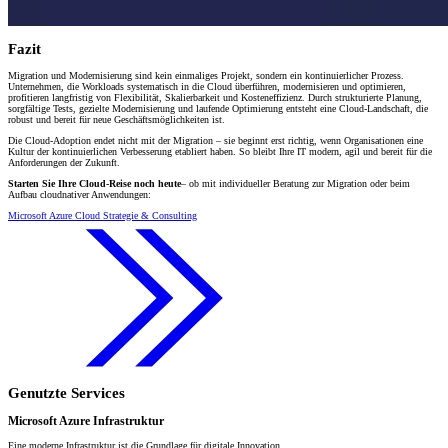
Fazit
Migration und Modernisierung sind kein einmaliges Projekt, sondern ein kontinuierlicher Prozess.
Unternehmen, die Workloads systematisch in die Cloud überführen, modernisieren und optimieren,
profitieren langfristig von Flexibilität, Skalierbarkeit und Kosteneffizienz. Durch strukturierte Planung,
sorgfältige Tests, gezielte Modernisierung und laufende Optimierung entsteht eine Cloud-Landschaft, die
robust und bereit für neue Geschäftsmöglichkeiten ist.
Die Cloud-Adoption endet nicht mit der Migration – sie beginnt erst richtig, wenn Organisationen eine
Kultur der kontinuierlichen Verbesserung etabliert haben. So bleibt Ihre IT modern, agil und bereit für die
Anforderungen der Zukunft.
Starten Sie Ihre Cloud-Reise noch heute
– ob mit individueller Beratung zur Migration oder beim
Aufbau cloudnativer Anwendungen:
Microsoft Azure Cloud Strategie & Consulting
Genutzte Services
Microsoft Azure Infrastruktur
Eine moderne Infrastruktur ist die Grundlage für digitale Innovation.