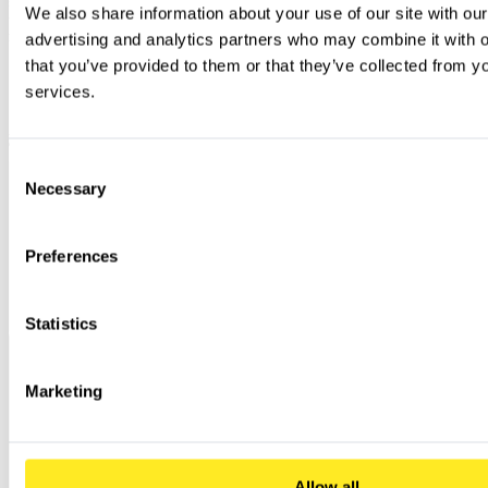
für Marke, Hardware und Nutzerverhalten verbindet. Im Fokus stand dabei nicht nur die operative
We also share information about your use of our site with our
Ausführung, sondern die Rolle als strategischer Impulsgeber.
advertising and analytics partners who may combine it with ot
Besonders geschätzt wurden:
Objektivität:
Eine unvoreingenommene Nutzerperspektive, die bestehende Ansätze konstruktiv
that you’ve provided to them or that they’ve collected from you
hinterfragt.
Kollaboration:
Die nahtlose Integration in die internen Design- und Produktteams von AMC.
services.
Ganzheitlichkeit:
Ein systemischer Blick auf das Zusammenspiel von App, Hardware und
Geschäftsmodell.
Als Sparringspartner agierte PCG proaktiv und entscheidungsfokussiert, um gemeinsam mit AMC die
digitale Transformation des Kochsystems nachhaltig zu gestalten.
Consent
Necessary
Selection
Preferences
Statistics
Marketing
Allow all