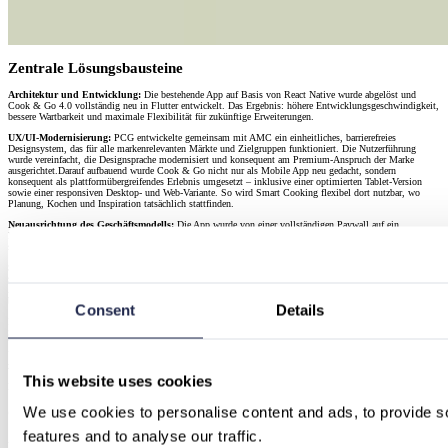
Zentrale Lösungsbausteine
Architektur und Entwicklung:
Die bestehende App auf Basis von React Native wurde abgelöst und
Cook & Go 4.0 vollständig neu in Flutter entwickelt. Das Ergebnis: höhere Entwicklungsgeschwindigkeit,
bessere Wartbarkeit und maximale Flexibilität für zukünftige Erweiterungen.
UX/UI-Modernisierung:
PCG entwickelte gemeinsam mit AMC ein einheitliches, barrierefreies
Designsystem, das für alle markenrelevanten Märkte und Zielgruppen funktioniert. Die Nutzerführung
wurde vereinfacht, die Designsprache modernisiert und konsequent am Premium-Anspruch der Marke
ausgerichtet.Darauf aufbauend wurde Cook & Go nicht nur als Mobile App neu gedacht, sondern
konsequent als plattformübergreifendes Erlebnis umgesetzt – inklusive einer optimierten Tablet-Version
sowie einer responsiven Desktop- und Web-Variante. So wird Smart Cooking flexibel dort nutzbar, wo
Planung, Kochen und Inspiration tatsächlich stattfinden.
Neuausrichtung des Geschäftsmodells:
Die App wurde von einer vollständigen Paywall auf ein
Freemium-Modell umgestellt. Nutzer erhalten Zugang zu grundlegenden Funktionen und werden
schrittweise an das smarte Kochen mit dem AMC-System herangeführt.
Stabiler Betrieb & schrittweise Modernisierung:
Durch einen Decoupled-Ansatz wurde das Frontend
schnell modernisiert, während das bestehende Backend stabil via Managed Cloud Operations in Microsoft
Azure weiterläuft. Dies ermöglicht eine schrittweise Backend-Transformation ohne Service-Unterbrechung
bei gleichzeitig optimierter Time-to-Market für das neue App-Erlebnis.
Consent
Details
Im Ergebnis rückt die App den Nutzen für den Endkunden in den Mittelpunkt: Geführtes Kochen mit
Schritt-für-Schritt-Anleitungen, Echtzeit-Status, smarte Benachrichtigungen und präzise Steuerung in
Verbindung mit dem AMC Audiotherm – für zuverlässige, gesunde und stressfreie Kochergebnisse.
Unabhängig vom Endgerät – ob Smartphone in der Küche, Tablet auf der Arbeitsfläche oder Desktop/Web
zur Rezeptplanung – bleibt das Nutzererlebnis konsistent, hochwertig und nahtlos.
This website uses cookies
Die Zusammenarbeit
We use cookies to personalise content and ads, to provide so
Gemeinsame Vision, geteilte Expertise
features and to analyse our traffic.
AMC wählte PCG gezielt als Partner, der technische Umsetzungskompetenz mit einem tiefen Verständnis