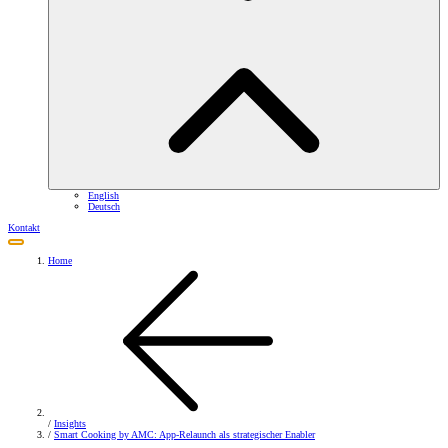
English
Deutsch
Kontakt
Home
/
Insights
/
Smart Cooking by AMC: App-Relaunch als strategischer Enabler