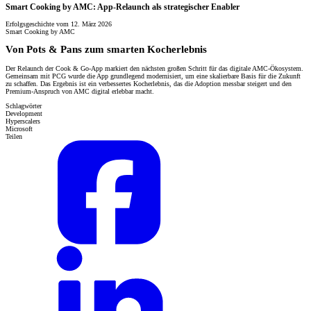
Smart Cooking by AMC: App-Relaunch als strategischer Enabler
Erfolgsgeschichte vom 12. März 2026
Smart Cooking by AMC
Von Pots & Pans zum smarten Kocherlebnis
Der Relaunch der Cook & Go-App markiert den nächsten großen Schritt für das digitale AMC-Ökosystem.
Gemeinsam mit PCG wurde die App grundlegend modernisiert, um eine skalierbare Basis für die Zukunft
zu schaffen. Das Ergebnis ist ein verbessertes Kocherlebnis, das die Adoption messbar steigert und den
Premium-Anspruch von AMC digital erlebbar macht.
Schlagwörter
Development
Hyperscalers
Microsoft
Teilen