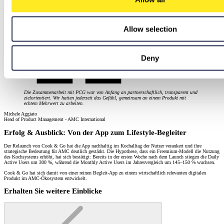
Allow selection
Deny
Die Zusammenarbeit mit PCG war von Anfang an partnerschaftlich, transparent und
zielorientiert. Wir hatten jederzeit das Gefühl, gemeinsam an einem Produkt mit
echtem Mehrwert zu arbeiten.
Michele Aggiato
Head of Product Management - AMC International
Erfolg & Ausblick: Von der App zum Lifestyle-Begleiter
Der Relaunch von Cook & Go hat die App nachhaltig im Kochalltag der Nutzer verankert und ihre
strategische Bedeutung für AMC deutlich gestärkt. Die Hypothese, dass ein Freemium-Modell die Nutzung
des Kochsystems erhöht, hat sich bestätigt: Bereits in der ersten Woche nach dem Launch stiegen die Daily
Active Users um 300 %, während die Monthly Active Users im Jahresvergleich um 145–150 % wuchsen.
Cook & Go hat sich damit von einer reinen Begleit-App zu einem wirtschaftlich relevanten digitalen
Produkt im AMC-Ökosystem entwickelt.
Erhalten Sie weitere Einblicke