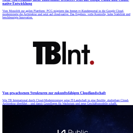
native Entwicklung
Vom Monolith zur agilen Plattform: PCG migrierte das freenet.tv-Kundenportal in die Google Cloud,
modernisierte die Architektur und setzt auf cloud-native. Das Ergebnis: volle Kontrolle, hohe Stabilität und
beschleunigte Innovation.
Von gewachsenen Strukturen zur zukunftsfähigen Cloudlandschaft
Wie TB International durch Cloud-Modernisierung seine IT-Landschaft in eine flexible, skalierbare Cloud-
Architektur überführt – und damit Grundlagen für Wachstum und neue Geschäftsmodelle schafft.