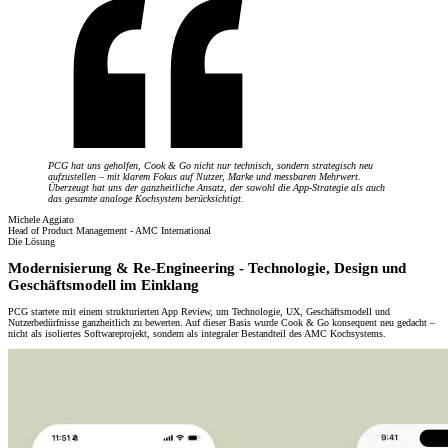
PCG hat uns geholfen, Cook & Go nicht nur technisch, sondern strategisch neu
aufzustellen – mit klarem Fokus auf Nutzer, Marke und messbaren Mehrwert.
Überzeugt hat uns der ganzheitliche Ansatz, der sowohl die App-Strategie als auch
das gesamte analoge Kochsystem berücksichtigt.
Michele Aggiato
Head of Product Management - AMC International
Die Lösung
Modernisierung & Re-Engineering - Technologie, Design und
Geschäftsmodell im Einklang
PCG startete mit einem strukturierten App Review, um Technologie, UX, Geschäftsmodell und
Nutzerbedürfnisse ganzheitlich zu bewerten. Auf dieser Basis wurde Cook & Go konsequent neu gedacht –
nicht als isoliertes Softwareprojekt, sondern als integraler Bestandteil des AMC Kochsystems.