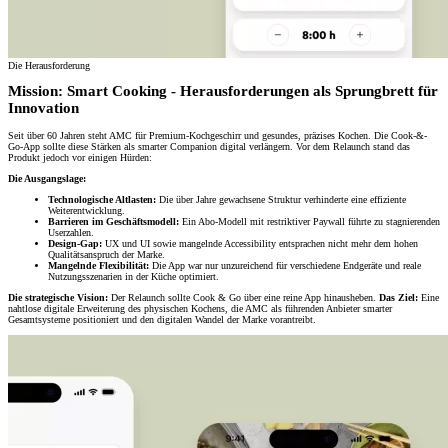
Die Herausforderung
Mission: Smart Cooking - Herausforderungen als Sprungbrett für
Innovation
Seit über 60 Jahren steht AMC für Premium-Kochgeschirr und gesundes, präzises Kochen. Die Cook-&-
Go-App sollte diese Stärken als smarter Companion digital verlängern. Vor dem Relaunch stand das
Produkt jedoch vor einigen Hürden:
Die Ausgangslage:
Technologische Altlasten:
Die über Jahre gewachsene Struktur verhinderte eine effiziente
Weiterentwicklung.
Barrieren im Geschäftsmodell:
Ein Abo-Modell mit restriktiver Paywall führte zu stagnierenden
Userzahlen.
Design-Gap:
UX und UI sowie mangelnde Accessibility entsprachen nicht mehr dem hohen
Qualitätsanspruch der Marke.
Mangelnde Flexibilität:
Die App war nur unzureichend für verschiedene Endgeräte und reale
Nutzungsszenarien in der Küche optimiert.
Die strategische Vision:
Der Relaunch sollte Cook & Go über eine reine App hinausheben.
Das Ziel:
Eine
nahtlose digitale Erweiterung des physischen Kochens, die AMC als führenden Anbieter smarter
Gesamtsysteme positioniert und den digitalen Wandel der Marke vorantreibt.