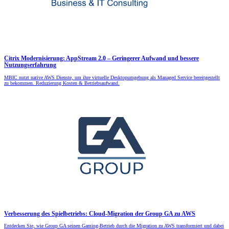
Citrix Modernisierung: AppStream 2.0 – Geringerer Aufwand und bessere
Nutzungserfahrung
MBIC nutzt native AWS Dienste, um ihre virtuelle Desktopumgebung als Managed Service bereitgestellt
zu bekommen. Reduzierung Kosten & Betriebsaufwand.
Verbesserung des Spielbetriebs: Cloud-Migration der Group GA zu AWS
Entdecken Sie, wie Group GA seinen Gaming-Betrieb durch die Migration zu AWS transformiert und dabei