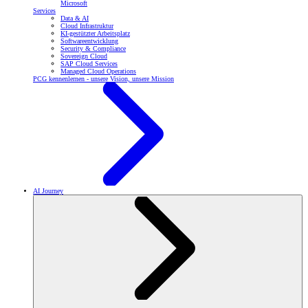
Microsoft
Services
Data & AI
Cloud Infrastruktur
KI-gestützter Arbeitsplatz
Softwareentwicklung
Security & Compliance
Sovereign Cloud
SAP Cloud Services
Managed Cloud Operations
PCG kennenlernen - unsere Vision, unsere Mission
AI Journey