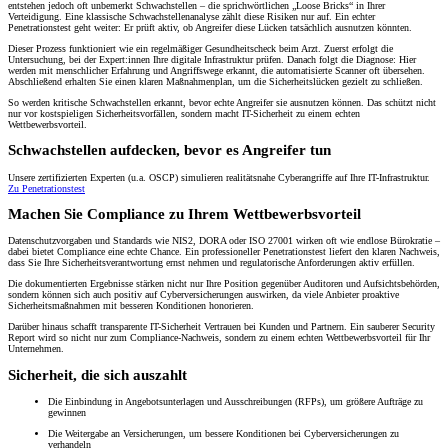
entstehen jedoch oft unbemerkt Schwachstellen – die sprichwörtlichen „Loose Bricks“ in Ihrer
Verteidigung. Eine klassische Schwachstellenanalyse zählt diese Risiken nur auf. Ein echter
Penetrationstest geht weiter: Er prüft aktiv, ob Angreifer diese Lücken tatsächlich ausnutzen könnten.
Dieser Prozess funktioniert wie ein regelmäßiger Gesundheitscheck beim Arzt. Zuerst erfolgt die
Untersuchung, bei der Expert:innen Ihre digitale Infrastruktur prüfen. Danach folgt die Diagnose: Hier
werden mit menschlicher Erfahrung und Angriffswege erkannt, die automatisierte Scanner oft übersehen.
Abschließend erhalten Sie einen klaren Maßnahmenplan, um die Sicherheitslücken gezielt zu schließen.
So werden kritische Schwachstellen erkannt, bevor echte Angreifer sie ausnutzen können. Das schützt nicht
nur vor kostspieligen Sicherheitsvorfällen, sondern macht IT-Sicherheit zu einem echten
Wettbewerbsvorteil.
Schwachstellen aufdecken, bevor es Angreifer tun
Unsere zertifizierten Experten (u.a. OSCP) simulieren realitätsnahe Cyberangriffe auf Ihre IT-Infrastruktur.
Zu Penetrationstest
Machen Sie Compliance zu Ihrem Wettbewerbsvorteil
Datenschutzvorgaben und Standards wie NIS2, DORA oder ISO 27001 wirken oft wie endlose Bürokratie –
dabei bietet Compliance eine echte Chance. Ein professioneller Penetrationstest liefert den klaren Nachweis,
dass Sie Ihre Sicherheitsverantwortung ernst nehmen und regulatorische Anforderungen aktiv erfüllen.
Die dokumentierten Ergebnisse stärken nicht nur Ihre Position gegenüber Auditoren und Aufsichtsbehörden,
sondern können sich auch positiv auf Cyberversicherungen auswirken, da viele Anbieter proaktive
Sicherheitsmaßnahmen mit besseren Konditionen honorieren.
Darüber hinaus schafft transparente IT-Sicherheit Vertrauen bei Kunden und Partnern. Ein sauberer Security
Report wird so nicht nur zum Compliance-Nachweis, sondern zu einem echten Wettbewerbsvorteil für Ihr
Unternehmen.
Sicherheit, die sich auszahlt
Die Einbindung in Angebotsunterlagen und Ausschreibungen (RFPs), um größere Aufträge zu
gewinnen
Die Weitergabe an Versicherungen, um bessere Konditionen bei Cyberversicherungen zu
verhandeln