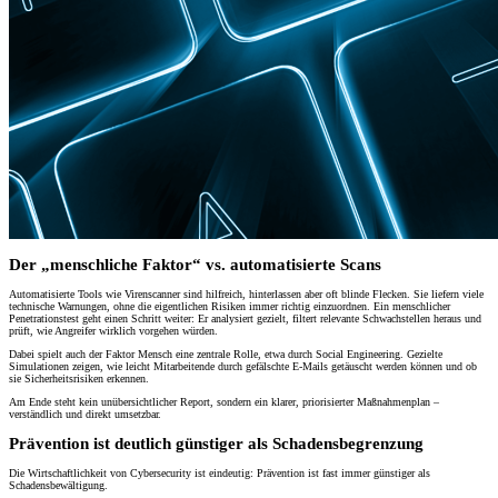
Der „menschliche Faktor“ vs. automatisierte Scans
Automatisierte Tools wie Virenscanner sind hilfreich, hinterlassen aber oft blinde Flecken. Sie liefern viele
technische Warnungen, ohne die eigentlichen Risiken immer richtig einzuordnen. Ein menschlicher
Penetrationstest geht einen Schritt weiter: Er analysiert gezielt, filtert relevante Schwachstellen heraus und
prüft, wie Angreifer wirklich vorgehen würden.
Dabei spielt auch der Faktor Mensch eine zentrale Rolle, etwa durch Social Engineering. Gezielte
Simulationen zeigen, wie leicht Mitarbeitende durch gefälschte E-Mails getäuscht werden können und ob
sie Sicherheitsrisiken erkennen.
Am Ende steht kein unübersichtlicher Report, sondern ein klarer, priorisierter Maßnahmenplan –
verständlich und direkt umsetzbar.
Prävention ist deutlich günstiger als Schadensbegrenzung
Die Wirtschaftlichkeit von Cybersecurity ist eindeutig: Prävention ist fast immer günstiger als
Schadensbewältigung.