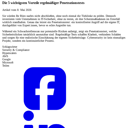
Die 5 wichtigsten Vorteile regelmäßiger Penetrationstests
Artikel vom 8. Mai 2026
Sie würden Ihr Büro nachts nicht abschließen, ohne noch einmal die Türklinke zu prüfen. Dennoch
investieren viele Unternehmen in IT-Sicherheit, ohne zu testen, ob ihre Schutzmaßnahmen im Ernstfall
wirklich standhalten. Genau das leistet ein Penetrationstest: ein kontrollierter Angriff auf die eigene IT,
durchgeführt von Expert:innen, bevor es echte Angreifer tun.
Während ein Schwachstellenscan nur potenzielle Risiken aufzeigt, zeigt ein Penetrationstest, welche
Sicherheitslücken tatsächlich ausnutzbar sind. Regelmäßige Tests schaffen Klarheit, verhindern Schäden
und sorgen für eine realistische Einschätzung der eigenen Sicherheitslage. Cybersecurity ist kein einmaliges
Projekt, sondern ein kontinuierlicher Prozess.
Schlagwörter
Security & Compliance
Hyperscalers
AWS
Google
Microsoft
Teilen