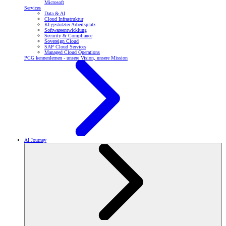
Microsoft
Services
Data & AI
Cloud Infrastruktur
KI-gestützter Arbeitsplatz
Softwareentwicklung
Security & Compliance
Sovereign Cloud
SAP Cloud Services
Managed Cloud Operations
PCG kennenlernen - unsere Vision, unsere Mission
AI Journey