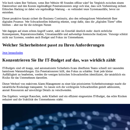
Wie hoch wären Ihre Verluste, wenn Ihre Website 48 Stunden offline wäre? Im Vergleich zwischen einem
Datenverlust und den Kosten regelmäßiger Penetrationstests zeigt sich klar, dass sich Vorbereitung rechnet.
Ethisches Hacking ist dabei wie regelmäßige Wartung – es verhindert teure Systemausfälle, bevor sie
entstehen.
Dieser proaktive Ansatz sichert die Business Continuity, also den reibungslosen Weiterbetrieb Ihrer
digitalen Prozesse. Wer Schwachstellen frühzeitig erkennt, sorgt dafür, dass die „digitalen Türen“ offen
bleiben – aber nur für die richtigen Nutzer.
Wer dagegen auf einen echten Angriff wartet, zahlt im Ernstfall deutlich mehr: durch rechtliche
Konsequenzen, Reputationsschäden, Umsatzausfälle und aufwendige forensische Analysen. Vorsorge schützt
nicht nur Systeme, sondern auch Budget und Fokus im Unternehmen.
Welcher Sicherheitstest passt zu Ihren Anforderungen
Jetzt herausfinden
Konzentrieren Sie Ihr IT-Budget auf das, was wirklich zählt
IT-Budgets sind oft knapp, und automatisierte Sicherheits-Scans überfluten Teams schnell mit tausenden
harmlosen Warnmeldungen. Ein Penetrationstest hilft, den Fokus zu schärfen: Statt jede kleine
Auffälligkeit zu bearbeiten, werden die wenigen kritischen Schwachstellen identifiziert, die tatsächlich ein
Risiko für das Unternehmen darstellen.
Dieser Wechsel von reaktivem Alarm-Management zu einer klar priorisierten Sicherheitsstrategie macht die
tatsächliche Risikolage transparent. So lassen sich die wichtigsten Schwachstellen gezielt adressieren,
anstatt Ressourcen auf unwichtige Details zu verschwenden.
Das Ergebnis: weniger Rauschen, mehr Klarheit und ein effizient eingesetztes IT-Budget, das echte Risiken
reduziert und die Stabilität des Unternehmens stärkt.