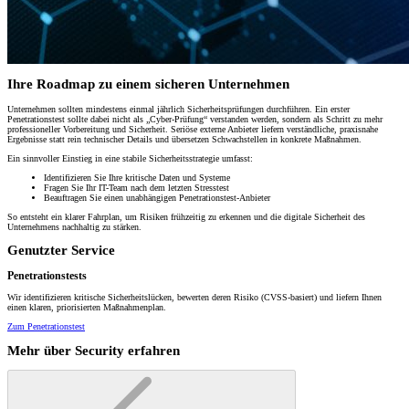
Ihre Roadmap zu einem sicheren Unternehmen
Unternehmen sollten mindestens einmal jährlich Sicherheitsprüfungen durchführen. Ein erster
Penetrationstest sollte dabei nicht als „Cyber-Prüfung“ verstanden werden, sondern als Schritt zu mehr
professioneller Vorbereitung und Sicherheit. Seriöse externe Anbieter liefern verständliche, praxisnahe
Ergebnisse statt rein technischer Details und übersetzen Schwachstellen in konkrete Maßnahmen.
Ein sinnvoller Einstieg in eine stabile Sicherheitsstrategie umfasst:
Identifizieren Sie Ihre kritische Daten und Systeme
Fragen Sie Ihr IT-Team nach dem letzten Stresstest
Beauftragen Sie einen unabhängigen Penetrationstest-Anbieter
So entsteht ein klarer Fahrplan, um Risiken frühzeitig zu erkennen und die digitale Sicherheit des
Unternehmens nachhaltig zu stärken.
Genutzter Service
Penetrationstests
Wir identifizieren kritische Sicherheitslücken, bewerten deren Risiko (CVSS-basiert) und liefern Ihnen
einen klaren, priorisierten Maßnahmenplan.
Zum Penetrationstest
Mehr über Security erfahren