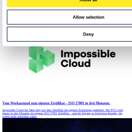
Von TISAX zur ISO 27001
Mit TISAX als Fundament erreicht CQSE die ISO 27001 Zertifizierung in fünf Monaten. Der
entscheidende Faktor: ein Partner, der bestehende Strukturen konsequent integriert, technisch auf
Allow selection
Augenhöhe agiert und über das Audit hinaus verlässlich bleibt.
Deny
Vom Workaround zum eigenen Zertifikat – ISO 27001 in drei Monaten.
Impossible Cloud hat Jahre lang mit dem Zertifikat der eigenen Kolokation gearbeitet. Mit PCG wird
daraus in drei Monaten ein eigenes ISO 27001 Zertifikat – und der Zugang zu Enterprise-Kunden, die
vorher nicht erreichbar waren.