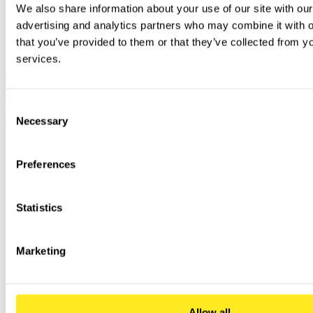
We also share information about your use of our site with our
advertising and analytics partners who may combine it with ot
that you’ve provided to them or that they’ve collected from you
services.
A vibrant image showcasing the clean and user-friendly interface of the Chrome Operating System on a
laptop screen.
Chrome Enterprise Core vs. Premium: Wann lohnt sich das Upgrade für Ihre IT-
Sicherheit?
Consent
Necessary
Chrome Enterprise Core vs. Premium: Wann lohnt sich das Upgrade für Ihre IT-Sicherheit?
Selection
Preferences
Statistics
Marketing
Allow all