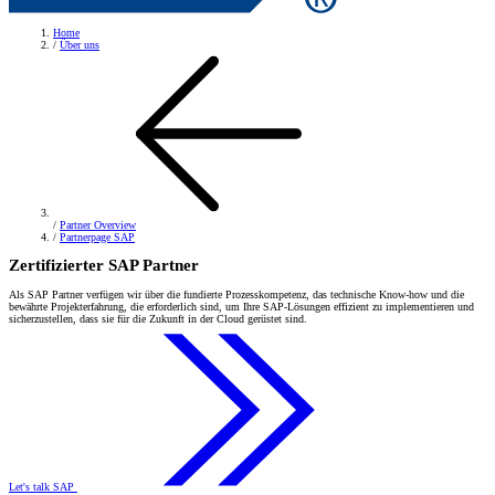
Home
/
Über uns
/
Partner Overview
/
Partnerpage SAP
Zertifizierter SAP Partner
Als SAP Partner verfügen wir über die fundierte Prozesskompetenz, das technische Know-how und die
bewährte Projekterfahrung, die erforderlich sind, um Ihre SAP-Lösungen effizient zu implementieren und
sicherzustellen, dass sie für die Zukunft in der Cloud gerüstet sind.
Let's talk SAP