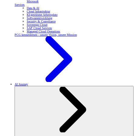
Microsoft
Services
Data & AI
Cloud Infrastruktur
KI-gestützter Arbeitsplatz
Softwareentwicklung
Security & Compliance
Sovereign Cloud
SAP Cloud Services
Managed Cloud Operations
PCG kennenlernen - unsere Vision, unsere Mission
AI Journey