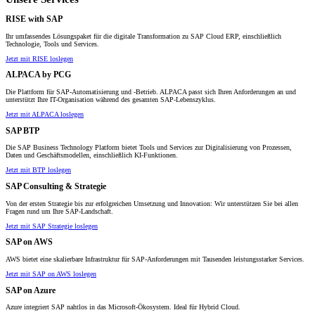
RISE with SAP
Ihr umfassendes Lösungspaket für die digitale Transformation zu SAP Cloud ERP, einschließlich
Technologie, Tools und Services.
Jetzt mit RISE loslegen
ALPACA by PCG
Die Plattform für SAP-Automatisierung und -Betrieb. ALPACA passt sich Ihren Anforderungen an und
unterstützt Ihre IT-Organisation während des gesamten SAP-Lebenszyklus.
Jetzt mit ALPACA loslegen
SAP BTP
Die SAP Business Technology Platform bietet Tools und Services zur Digitalisierung von Prozessen,
Daten und Geschäftsmodellen, einschließlich KI-Funktionen.
Jetzt mit BTP loslegen
SAP Consulting & Strategie
Von der ersten Strategie bis zur erfolgreichen Umsetzung und Innovation: Wir unterstützen Sie bei allen
Fragen rund um Ihre SAP-Landschaft.
Jetzt mit SAP Strategie loslegen
SAP on AWS
AWS bietet eine skalierbare Infrastruktur für SAP-Anforderungen mit Tausenden leistungsstarker Services.
Jetzt mit SAP on AWS loslegen
SAP on Azure
Azure integriert SAP nahtlos in das Microsoft-Ökosystem. Ideal für Hybrid Cloud.