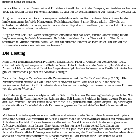
neuesten Stand zu bringen.
Patrick Eberle, Senior Consultant und Projektverantwortlicher bei CyberCompare, suchte daher nach einem
Tool, das sowohl für das Projektmanagement als auch für die Automatisierung von Workflows geeignet ist.
Aufgrund von Zeit- und Kapazitätsengpässen entschloss sich das Team, externe Unterstützung für die
Implementierung des Work Management Tools hinzuzuziehen. Patrick Eberle erklärt: „Obwohl wir
technikaffine Mitarbeiter haben, wollten wir erfahrene Experten an Bord holen, um uns auf die Business-
Perspektive konzentrieren zu können.“
Aufgrund von Zeit- und Kapazitätsengpässen entschloss sich das Team, externe Unterstützung für die
Implementierung des Work Management Tools hinzuzuziehen. Patrick Eberle erklärt: „Obwohl wir
technikaffine MitarbeiterInnen haben, wollten wir erfahrene Experten an Bord holen, um uns auf die
Business-Perspektive konzentrieren zu können.“
Die Lösung
Nach einem gründlichen Auswahlverfahren, einschließlich Proof of Concept für verschiedene Tools,
entschied sich CyberCompare schließlich für Asana. Patrick Eberle über die Vorteile: „Das Arbeiten in
Asana ist leicht erlernbar und die vielen Integrationsmöglichkeiten bedeuten hohe Flexibilität. Außerdem
gibt es umfassende Optionen zur Automatisierung.“
Parallel dazu begann CyberCompare die Zusammenarbeit mit der Public Cloud Group (PCG). „Die
Zusammenarbeit startete, als wir Asana bereits erworben hatten, aber noch keine Konfiguration
vorgenommen hatten. Die PCG unterstützte uns bei der vollständigen Implementierung unserer Prozesse
von der grünen Wiese an.“
Die Einführung von Asana erfolgte Schritt für Schritt. Nach einem Onboarding-Workshop durch die PCG
machten sich die Teammitglieder im Rahmen eines Self-Learning-Projektes in ihrem eigenen Tempo mit
dem Tool vertraut. Darüber hinaus entwickelte die PCG gemeinsam mit CyberCompare Projektvorlagen
sowie Workflows für wiederkehrende Prozesse, angepasst an die individuellen Bedürfnisse jeweiliger
Teams.
Mit Asana konnte beispielsweise ein nahtloses und automatisiertes Subscription Management System
entwickelt werden. Als Vermittler im Cyber Security Markt ist CyberCompare ständig mit verschiedenen
Anbietern in Kontakt. Für eine bessere Sichtbarkeit im Markt können sich Anbieter im sogenannten
Anbieterverzeichnis listen lassen. Dank Asana werden nun alle Schritte zentral koordiniert und
automatisiert: Von der ersten Kontaktaufnahme bis zur jährlichen Erneuerung der Abonnements. Darunter
fallen die übersichtliche Erfassung von Anbieterinformationen, die Koordination von Feedback-Interviews,
aber auch Abrechnungsthematiken in Zusammenarbeit mit der Buchhaltung. Das beinhaltet auch