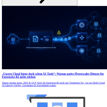
„Unsere Cloud bietet doch schon AI-Tools“: Warum native Hyperscaler-Dienste für
Enterprise-KI nicht reichen
Warum reichen Azure, AWS & GCP Tools für Enterprise-KI nicht aus? Entdecken Sie, wie ein Multi-Cloud
AI Gateway FinOps, Governance & Souveränität sichert.