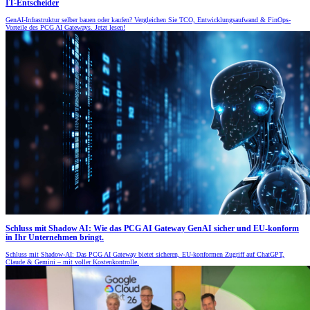
IT-Entscheider
GenAI-Infrastruktur selber bauen oder kaufen? Vergleichen Sie TCO, Entwicklungsaufwand & FinOps-
Vorteile des PCG AI Gateways. Jetzt lesen!
Schluss mit Shadow AI: Wie das PCG AI Gateway GenAI sicher und EU-konform
in Ihr Unternehmen bringt.
Schluss mit Shadow-AI: Das PCG AI Gateway bietet sicheren, EU-konformen Zugriff auf ChatGPT,
Claude & Gemini – mit voller Kostenkontrolle.