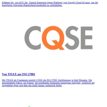
Erfahren Sie, wie AGV die „Gemini Enterprise Agent Platform“ von Google Cloud AI nutzt, um die
komplexen Schweizer Brandschutzvorschriften zu vereinfachen.
Von TISAX zur ISO 27001
Mit TISAX als Fundament erreicht CQSE die ISO 27001 Zertifizierung in fünf Monaten. Der
entscheidende Faktor: ein Partner, der bestehende Strukturen konsequent integriert, technisch auf
Augenhöhe agiert und über das Audit hinaus verlässlich bleibt.