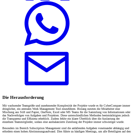
Die Herausforderung
Mit wachsender Teamgröße und zunehmender Komplexität der Projekte wurde es für CyberCompare immer
dringlicher, ein zentrales Work Management Tool einzuführen. Bislang nutzten die Mitarbeiter eine
Mischung aus Stift und Papier, OneNote, Excel oder MS Teams für die Sammlung von Informationen oder
das Nachverfolgen von Aufgaben und Projekten. Diese unterschiedlichen Methoden beeinträchtigten jedoch
die Transparenz und Effizienz erheblich. Zudem fehlte ein klarer Überblick über die Auslastung der
einzelnen Teammitglieder, sodass eine ausbalancierte Zuteilung der Projekte immer schwieriger wurde.
Besonders im Bereich Subscription Management sind die anfallenden Aufgaben voneinander abhängig und
erfordern einen hohen Abstimmungsaufwand. Dies führte zu häufigen Meetings, um alle Beteiligten auf den