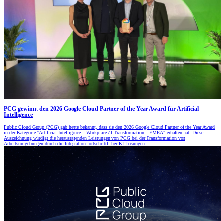
PCG gewinnt den 2026 Google Cloud Partner of the Year Award für Artificial
Intelligence
Public Cloud Group (PCG) gab heute bekannt, dass sie den 2026 Google Cloud Partner of the Year Award
in der Kategorie "Artificial Intelligence – Workplace AI Transformation – EMEA" erhalten hat. Diese
Auszeichnung würdigt die herausragenden Leistungen von PCG bei der Transformation von
Arbeitsumgebungen durch die Integration fortschrittlicher KI-Lösungen.