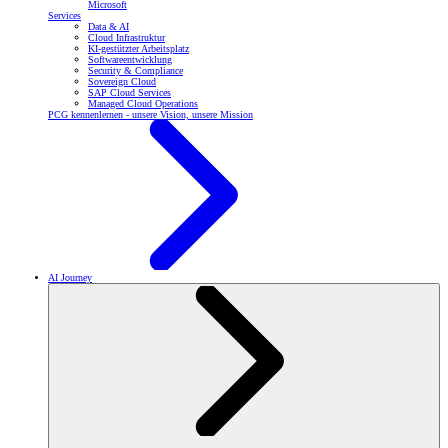
Microsoft
Services
Data & AI
Cloud Infrastruktur
KI-gestützter Arbeitsplatz
Softwareentwicklung
Security & Compliance
Sovereign Cloud
SAP Cloud Services
Managed Cloud Operations
PCG kennenlernen - unsere Vision, unsere Mission
AI Journey