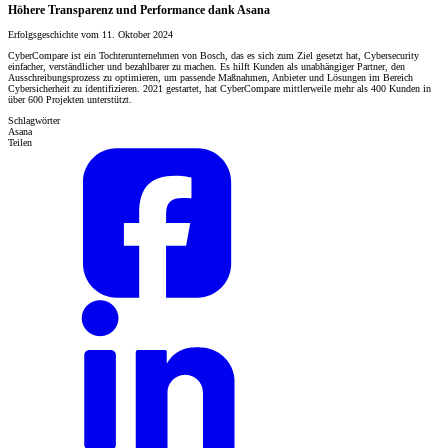
Höhere Transparenz und Performance dank Asana
Erfolgsgeschichte vom 11. Oktober 2024
CyberCompare ist ein Tochterunternehmen von Bosch, das es sich zum Ziel gesetzt hat, Cybersecurity
einfacher, verständlicher und bezahlbarer zu machen. Es hilft Kunden als unabhängiger Partner, den
Ausschreibungsprozess zu optimieren, um passende Maßnahmen, Anbieter und Lösungen im Bereich
Cybersicherheit zu identifizieren. 2021 gestartet, hat CyberCompare mittlerweile mehr als 400 Kunden in
über 600 Projekten unterstützt.
Schlagwörter
Asana
Teilen