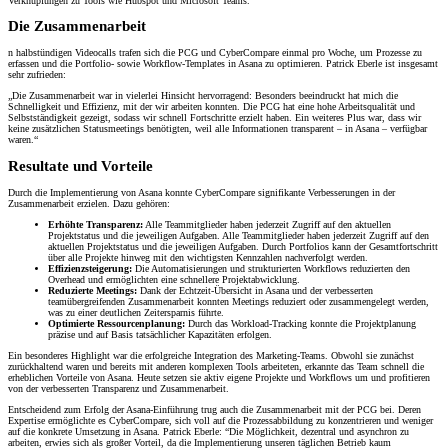
Verknüpfungen zu Tools wie Hubspot und Microsoft Teams.
Die Zusammenarbeit
n halbstündigen Videocalls trafen sich die PCG und CyberCompare einmal pro Woche, um Prozesse zu
erfassen und die Portfolio- sowie Workflow-Templates in Asana zu optimieren. Patrick Eberle ist insgesamt
sehr zufrieden:
„Die Zusammenarbeit war in vielerlei Hinsicht hervorragend: Besonders beeindruckt hat mich die
Schnelligkeit und Effizienz, mit der wir arbeiten konnten. Die PCG hat eine hohe Arbeitsqualität und
Selbstständigkeit gezeigt, sodass wir schnell Fortschritte erzielt haben. Ein weiteres Plus war, dass wir
keine zusätzlichen Statusmeetings benötigten, weil alle Informationen transparent – in Asana – verfügbar
waren.“
Resultate und Vorteile
Durch die Implementierung von Asana konnte CyberCompare signifikante Verbesserungen in der
Zusammenarbeit erzielen. Dazu gehören:
Erhöhte Transparenz:
Alle Teammitglieder haben jederzeit Zugriff auf den aktuellen
Projektstatus und die jeweiligen Aufgaben. Alle Teammitglieder haben jederzeit Zugriff auf den
aktuellen Projektstatus und die jeweiligen Aufgaben. Durch Portfolios kann der Gesamtfortschritt
über alle Projekte hinweg mit den wichtigsten Kennzahlen nachverfolgt werden.
Effizienzsteigerung:
Die Automatisierungen und strukturierten Workflows reduzierten den
Overhead und ermöglichten eine schnellere Projektabwicklung.
Reduzierte Meetings:
Dank der Echtzeit-Übersicht in Asana und der verbesserten
teamübergreifenden Zusammenarbeit konnten Meetings reduziert oder zusammengelegt werden,
was zu einer deutlichen Zeitersparnis führte.
Optimierte Ressourcenplanung:
Durch das Workload-Tracking konnte die Projektplanung
präzise und auf Basis tatsächlicher Kapazitäten erfolgen.
Ein besonderes Highlight war die erfolgreiche Integration des Marketing-Teams. Obwohl sie zunächst
zurückhaltend waren und bereits mit anderen komplexen Tools arbeiteten, erkannte das Team schnell die
erheblichen Vorteile von Asana. Heute setzen sie aktiv eigene Projekte und Workflows um und profitieren
von der verbesserten Transparenz und Zusammenarbeit.
Entscheidend zum Erfolg der Asana-Einführung trug auch die Zusammenarbeit mit der PCG bei. Deren
Expertise ermöglichte es CyberCompare, sich voll auf die Prozessabbildung zu konzentrieren und weniger
auf die konkrete Umsetzung in Asana. Patrick Eberle: “Die Möglichkeit, dezentral und asynchron zu
arbeiten, erwies sich als großer Vorteil, da die Implementierung unseren täglichen Betrieb kaum