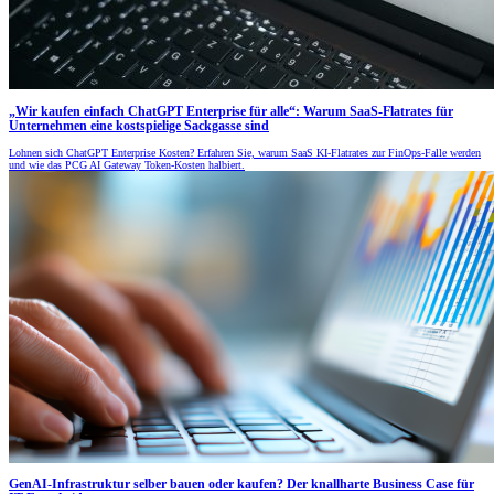
„Wir kaufen einfach ChatGPT Enterprise für alle“: Warum SaaS-Flatrates für
Unternehmen eine kostspielige Sackgasse sind
Lohnen sich ChatGPT Enterprise Kosten? Erfahren Sie, warum SaaS KI-Flatrates zur FinOps-Falle werden
und wie das PCG AI Gateway Token-Kosten halbiert.
GenAI-Infrastruktur selber bauen oder kaufen? Der knallharte Business Case für