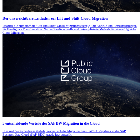
Der unverzichtbare Leitfaden zur Lift-and-Shift-Cloud-Migration
Erfahren Sie alles über die "Lift and Shift" Cloud-Migrationsstrategie, ihre Vorteile und Herausforderungen
für Ihre digitale Transformation. Nutzen Sie die schnelle und unkomplizierte Methode für eine erfolgreiche
Cloud-Migration.
5 entscheidende Vorteile der SAP BW Migration in die Cloud
Hier sind 5 entscheidende Vorteile, warum sich die Migration Ihres BW SAP-Systems in die SAP
Business Data Cloud (SAP BDC) gerade jetzt auszahlt.