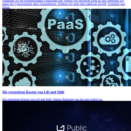
Entdecken Sie die leistungsstarken Funktionen und Vorteile von Microsoft Entra ID und verbessern Sie
damit die Cybersicherheit Ihres Unternehmens. Erfahren Sie mehr über nahtlosen Zugriff, Sicherheit und
Preise.
Die versteckten Kosten von Lift and Shift
Die versteckten Kosten von Lift and Shift: Warum Rehosting nur der erste Schritt ist.