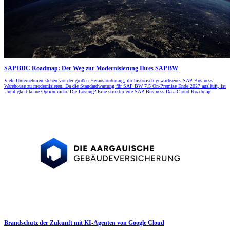
SAP BDC Roadmap: Der Weg zur Modernisierung Ihres SAP BW
Viele Unternehmen stehen vor der großen Herausforderung, ihr historisch gewachsenes SAP Business
Warehouse zu modernisieren. Da die Standardwartung für SAP BW 7.5 On-Premise Ende 2027 ausläuft, ist
Untätigkeit keine Option mehr. Die Lösung? Eine strukturierte SAP Business Data Cloud Roadmap.
Brandschutz der Zukunft mit KI-Agenten von Google Cloud