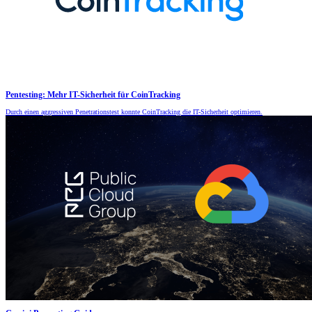
Pentesting: Mehr IT-Sicherheit für CoinTracking
Durch einen aggressiven Penetrationstest konnte CoinTracking die IT-Sicherheit optimieren.