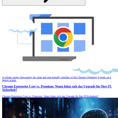
A vibrant image showcasing the clean and user-friendly interface of the Chrome Operating System on a
laptop screen.
Chrome Enterprise Core vs. Premium: Wann lohnt sich das Upgrade für Ihre IT-
Sicherheit?
Chrome Enterprise Core vs. Premium: Wann lohnt sich das Upgrade für Ihre IT-Sicherheit?