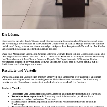
Die Lösung
Ströer ersetzte die alten Touch-Tableaus durch Touchscreens mit leistungsstarken Chromeboxen und passte
die Wayfinding-Software darauf an. Die ChromeOS-Geräte bieten im Digital Signage-Modus eine einfache
und sichere Lösung, webbasierte Inhalte anzuzeigen. Aufgrund ihrer kompakten Größe sind sie ideal für den
unbeaufsichtigten Einsatz im öffentlichen Raum geeignet.
Dank einer Management-Lizenz, dem Chrome Enterprise Upgrade, lassen sich die Geräte zentral online über
die Google Admin-Konsole verwalten. Die PCG unterstützte Ströer bei der Konfiguration und Einrichtung
der Chromeboxen mit dem Chrome Enterprise Upgrade. Die Expert:innen der PCG sorgten für eine
reibungslose Integration der Wayfinding-Software und stellten sicher, dass die Geräte optimal auf die
Bedürfnisse von Ströer abgestimmt waren.
Resultate und Vorteile
Durch den Einsatz der Chromeboxen profitiert Ströer von einer verbesserten User Experience und einem
reduzierten Wartungsaufwand, der keine tiefgehenden IT-Fachkenntnisse voraussetzt. Die Einrichtung ist
intuitiv und die Chromeboxen laufen stabil und erfordern keine regelmäßigen Neustarts.
Konkrete Vorteile:
Verbesserte User Experience:
schnellere Ladezeiten und flüssigere Bedienung der Wayfinder.
Reduzierter Wartungsaufwand:
Einsparung von 6 Arbeitsstunden pro Monat durch
automatische Updates und zentrale Verwaltung.
Skalierbarkeit:
Einfache Anpassung an individuelle Kundenbedürfnisse und zukünftige
Erweiterungen.
Zukunftssicherheit:
Chrome OS bietet kontinuierliche Sicherheitsupdates und neue Funktionen.