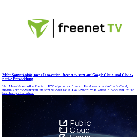
Mehr Souveränität, mehr Innovation: freenet.tv setzt auf Google Cloud und Cloud-
native Entwicklung
Vom Monolith zur agilen Plattform: PCG migrierte das freenet.tv-Kundenportal in die Google Cloud,
modernisierte die Architektur und setzt auf cloud-native. Das Ergebnis: volle Kontrolle, hohe Stabilität und
beschleunigte Innovation.