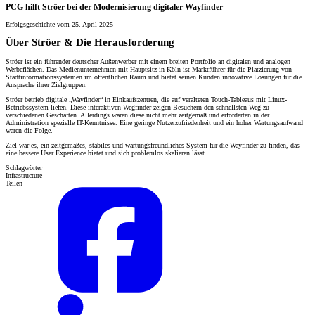
PCG hilft Ströer bei der Modernisierung digitaler Wayfinder
Erfolgsgeschichte vom 25. April 2025
Über Ströer & Die Herausforderung
Ströer ist ein führender deutscher Außenwerber mit einem breiten Portfolio an digitalen und analogen
Werbeflächen. Das Medienunternehmen mit Hauptsitz in Köln ist Marktführer für die Platzierung von
Stadtinformationssystemen im öffentlichen Raum und bietet seinen Kunden innovative Lösungen für die
Ansprache ihrer Zielgruppen.
Ströer betrieb digitale „Wayfinder“ in Einkaufszentren, die auf veralteten Touch-Tableaus mit Linux-
Betriebssystem liefen. Diese interaktiven Wegfinder zeigen Besuchern den schnellsten Weg zu
verschiedenen Geschäften. Allerdings waren diese nicht mehr zeitgemäß und erforderten in der
Administration spezielle IT-Kenntnisse. Eine geringe Nutzerzufriedenheit und ein hoher Wartungsaufwand
waren die Folge.
Ziel war es, ein zeitgemäßes, stabiles und wartungsfreundliches System für die Wayfinder zu finden, das
eine bessere User Experience bietet und sich problemlos skalieren lässt.
Schlagwörter
Infrastructure
Teilen