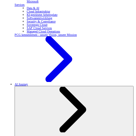
Microsoft
Services
Data & AI
Cloud Infrastruktur
KI-gestützter Arbeitsplatz
Softwareentwicklung
Security & Compliance
Sovereign Cloud
SAP Cloud Services
Managed Cloud Operations
PCG kennenlernen - unsere Vision, unsere Mission
AI Journey