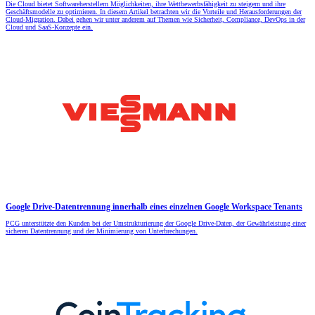
Die Cloud bietet Softwareherstellern Möglichkeiten, ihre Wettbewerbsfähigkeit zu steigern und ihre
Geschäftsmodelle zu optimieren. In diesem Artikel betrachten wir die Vorteile und Herausforderungen der
Cloud-Migration. Dabei gehen wir unter anderem auf Themen wie Sicherheit, Compliance, DevOps in der
Cloud und SaaS-Konzepte ein.
Google Drive-Datentrennung innerhalb eines einzelnen Google Workspace Tenants
PCG unterstützte den Kunden bei der Umstrukturierung der Google Drive-Daten, der Gewährleistung einer
sicheren Datentrennung und der Minimierung von Unterbrechungen.