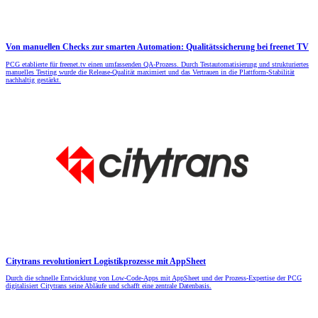
Von manuellen Checks zur smarten Automation: Qualitätssicherung bei freenet TV
PCG etablierte für freenet.tv einen umfassenden QA-Prozess. Durch Testautomatisierung und strukturiertes
manuelles Testing wurde die Release-Qualität maximiert und das Vertrauen in die Plattform-Stabilität
nachhaltig gestärkt.
Citytrans revolutioniert Logistikprozesse mit AppSheet
Durch die schnelle Entwicklung von Low-Code-Apps mit AppSheet und der Prozess-Expertise der PCG
digitalisiert Citytrans seine Abläufe und schafft eine zentrale Datenbasis.