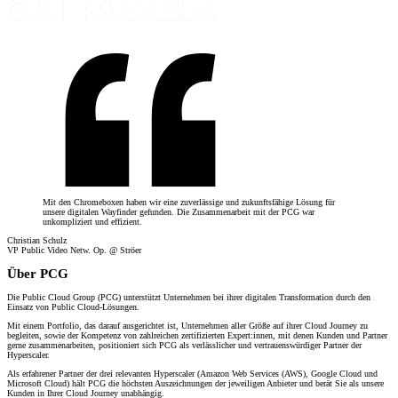
Mit den Chromeboxen haben wir eine zuverlässige und zukunftsfähige Lösung für
unsere digitalen Wayfinder gefunden. Die Zusammenarbeit mit der PCG war
unkompliziert und effizient.
Christian Schulz
VP Public Video Netw. Op. @ Ströer
Über PCG
Die Public Cloud Group (PCG) unterstützt Unternehmen bei ihrer digitalen Transformation durch den
Einsatz von Public Cloud-Lösungen.
Mit einem Portfolio, das darauf ausgerichtet ist, Unternehmen aller Größe auf ihrer Cloud Journey zu
begleiten, sowie der Kompetenz von zahlreichen zertifizierten Expert:innen, mit denen Kunden und Partner
gerne zusammenarbeiten, positioniert sich PCG als verlässlicher und vertrauenswürdiger Partner der
Hyperscaler.
Als erfahrener Partner der drei relevanten Hyperscaler (Amazon Web Services (AWS), Google Cloud und
Microsoft Cloud) hält PCG die höchsten Auszeichnungen der jeweiligen Anbieter und berät Sie als unsere
Kunden in Ihrer Cloud Journey unabhängig.