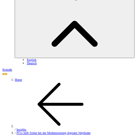
English
Deutsch
Kontakt
Home
/
Insights
/
PCG hilft Ströer bei der Modernisierung digitaler Wayfinder