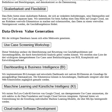
Bedürfnisse und Berechtigungen, und demokratisiert so die Datennutzung.
Skalierbarkeit und Flexibilität
Data Hubs bieten einen skalierbaren Rahmen, der sich an veränderte Anforderungen, neue Datenquellen und
neue Use Cases anpassen kann. Wir unterstützen Sie beim Aufbau eines Data Hubs auf Google Cloud, um
aus Rohdaten wertvolle Erkenntnisse zu machen und sicherzustellen, dass Daten zu einem wertvollen
Vermögenswert werden, der Geschäftsergebnisse fördert.
Data-Driven Value Generation
Mit der richtigen Datenbasis lassen sich echte Mehrwerte generieren.
Use Case Screening Workshop
Dieser Workshop umfasst die Identifizierung und Bewertung von Geschäftsproblemen und
Anwendungsfällen, die durch fortschrittliche Analytik gelöst werden können. Wir erstellen eine Liste der
drei wichtigsten datengetriebenen Use Cases unter Berücksichtigung von ROI, Komplexität und
Entwicklungsaufwand.
Dashboarding & Business Intelligence (BI)
Wir implementieren BI-Lösungen und entwickeln Dashboards mit nativen BI-Diensten als Grundlage für
aussagekräftige Datenanalysen. Die Erkenntnisse können in Anwendungen, Dashboards integriert oder über
Web-Schnittstellen zugänglich gemacht werden.
Maschine Learning und Künstliche Intelligenz (KI)
Wir nutzen No/Low-Code-KI-Services von Google Cloud, um datengesteuerte Use Cases umzusetzen, die
sich nahtlos in die Data Foundation und Google Cloud Services integrieren. Optional bieten wir
Unterstützung bei der Erstellung individueller Machine Learning-Modelle, die über MLOps bereitgestellt
werden.
Cloud-native Software Development