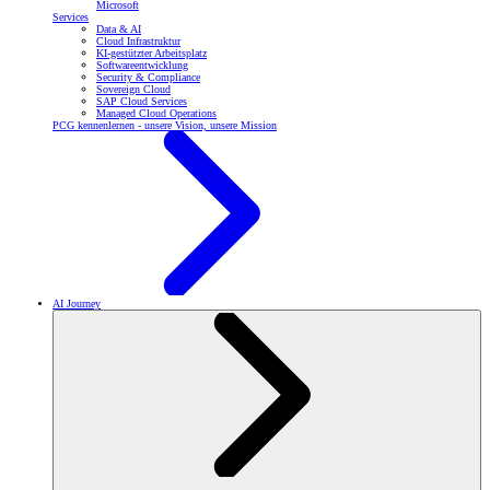
Microsoft
Services
Data & AI
Cloud Infrastruktur
KI-gestützter Arbeitsplatz
Softwareentwicklung
Security & Compliance
Sovereign Cloud
SAP Cloud Services
Managed Cloud Operations
PCG kennenlernen - unsere Vision, unsere Mission
AI Journey