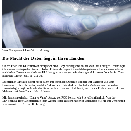
Vom Datenpotenzial zur Wertschöpfung
Die Macht der Daten liegt in Ihren Händen
Ob am Ende Ihre KI-Initiativen erfolgreich sind, liegt nur begrenzt an der Wahl der richtigen Technologie.
Ohne einen strategischen Ansatz bleiben Potenziale ungenutzt und datengesteuerte Innovationen schwer
realisierbar. Denn selbst die beste KI-Lösung ist nur so gut, wie die zugrundeliegende Datenbasis. Ganz
nach dem Motto “Shit in, shit out”.
Essentiellen Einfluss darauf haben nicht nur technische Aspekte, sondern auf Faktoren wie Data
Governance, Data Ownership und der Aufbau einer Datenkultur. Durch den Aufbau einer fundierten
Datenstrategie liegt die Macht der Daten in Ihren Händen. Und damit, ob Sie am Ende einen wirklichen
Mehrwert auf Ihren Daten ziehen können.
Mit dem strategischen “Data to Value”-Ansatz der PCG beraten wir Sie vollumfänglich. Von der
Entwicklung Ihrer Datenstrategie, dem Aufbau einer gut strukturierten Datenbasis bis hin zur Umsetzung
von innovativen BI- und KI-Lösungen.