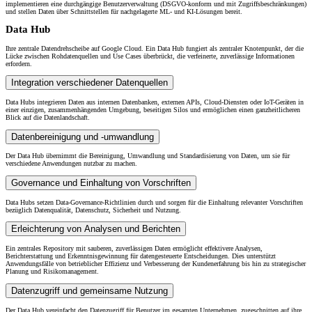
implementieren eine durchgängige Benutzerverwaltung (DSGVO-konform und mit Zugriffsbeschränkungen)
und stellen Daten über Schnittstellen für nachgelagerte ML- und KI-Lösungen bereit.
Data Hub
Ihre zentrale Datendrehscheibe auf Google Cloud. Ein Data Hub fungiert als zentraler Knotenpunkt, der die
Lücke zwischen Rohdatenquellen und Use Cases überbrückt, die verfeinerte, zuverlässige Informationen
erfordern.
Integration verschiedener Datenquellen
Data Hubs integrieren Daten aus internen Datenbanken, externen APIs, Cloud-Diensten oder IoT-Geräten in
einer einzigen, zusammenhängenden Umgebung, beseitigen Silos und ermöglichen einen ganzheitlicheren
Blick auf die Datenlandschaft.
Datenbereinigung und -umwandlung
Der Data Hub übernimmt die Bereinigung, Umwandlung und Standardisierung von Daten, um sie für
verschiedene Anwendungen nutzbar zu machen.
Governance und Einhaltung von Vorschriften
Data Hubs setzen Data-Governance-Richtlinien durch und sorgen für die Einhaltung relevanter Vorschriften
bezüglich Datenqualität, Datenschutz, Sicherheit und Nutzung.
Erleichterung von Analysen und Berichten
Ein zentrales Repository mit sauberen, zuverlässigen Daten ermöglicht effektivere Analysen,
Berichterstattung und Erkenntnisgewinnung für datengesteuerte Entscheidungen. Dies unterstützt
Anwendungsfälle von betrieblicher Effizienz und Verbesserung der Kundenerfahrung bis hin zu strategischer
Planung und Risikomanagement.
Datenzugriff und gemeinsame Nutzung
Der Data Hub vereinfacht den Datenzugriff für Benutzer im gesamten Unternehmen, zugeschnitten auf ihre