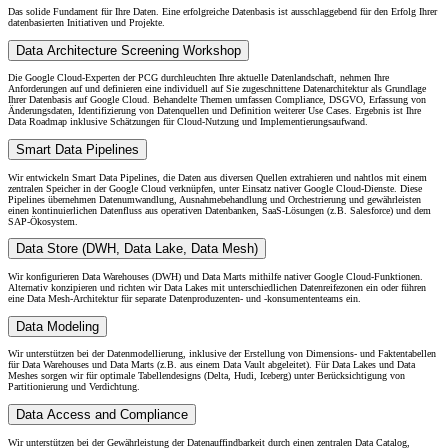
Das solide Fundament für Ihre Daten. Eine erfolgreiche Datenbasis ist ausschlaggebend für den Erfolg Ihrer
datenbasierten Initiativen und Projekte.
Data Architecture Screening Workshop
Die Google Cloud-Experten der PCG durchleuchten Ihre aktuelle Datenlandschaft, nehmen Ihre
Anforderungen auf und definieren eine individuell auf Sie zugeschnittene Datenarchitektur als Grundlage
Ihrer Datenbasis auf Google Cloud. Behandelte Themen umfassen Compliance, DSGVO, Erfassung von
Änderungsdaten, Identifizierung von Datenquellen und Definition weiterer Use Cases. Ergebnis ist Ihre
Data Roadmap inklusive Schätzungen für Cloud-Nutzung und Implementierungsaufwand.
Smart Data Pipelines
Wir entwickeln Smart Data Pipelines, die Daten aus diversen Quellen extrahieren und nahtlos mit einem
zentralen Speicher in der Google Cloud verknüpfen, unter Einsatz nativer Google Cloud-Dienste. Diese
Pipelines übernehmen Datenumwandlung, Ausnahmebehandlung und Orchestrierung und gewährleisten
einen kontinuierlichen Datenfluss aus operativen Datenbanken, SaaS-Lösungen (z.B. Salesforce) und dem
SAP-Ökosystem.
Data Store (DWH, Data Lake, Data Mesh)
Wir konfigurieren Data Warehouses (DWH) und Data Marts mithilfe nativer Google Cloud-Funktionen.
Alternativ konzipieren und richten wir Data Lakes mit unterschiedlichen Datenreifezonen ein oder führen
eine Data Mesh-Architektur für separate Datenproduzenten- und -konsumententeams ein.
Data Modeling
Wir unterstützen bei der Datenmodellierung, inklusive der Erstellung von Dimensions- und Faktentabellen
für Data Warehouses und Data Marts (z.B. aus einem Data Vault abgeleitet). Für Data Lakes und Data
Meshes sorgen wir für optimale Tabellendesigns (Delta, Hudi, Iceberg) unter Berücksichtigung von
Partitionierung und Verdichtung.
Data Access and Compliance
Wir unterstützen bei der Gewährleistung der Datenauffindbarkeit durch einen zentralen Data Catalog,