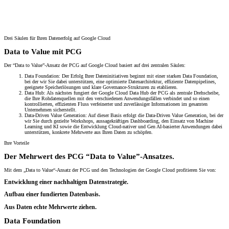
Drei Säulen für Ihren Datenerfolg auf Google Cloud
Data to Value mit PCG
Der “Data to Value”-Ansatz der PCG auf Google Cloud basiert auf drei zentralen Säulen:
Data Foundation: Der Erfolg Ihrer Dateninitiativen beginnt mit einer starken Data Foundation,
bei der wir Sie dabei unterstützen, eine optimierte Datenarchitektur, effiziente Datenpipelines,
geeignete Speicherlösungen und klare Governance-Strukturen zu etablieren.
Data Hub: Als nächstes fungiert der Google Cloud Data Hub der PCG als zentrale Drehscheibe,
die Ihre Rohdatenquellen mit den verschiedenen Anwendungsfällen verbindet und so einen
kontrollierten, effizienten Fluss verfeinerter und zuverlässiger Informationen im gesamten
Unternehmen sicherstellt.
Data-Driven Value Generation: Auf dieser Basis erfolgt die Data-Driven Value Generation, bei der
wir Sie durch gezielte Workshops, aussagekräftiges Dashboarding, den Einsatz von Machine
Learning und KI sowie die Entwicklung Cloud-nativer und Gen AI-basierter Anwendungen dabei
unterstützen, konkrete Mehrwerte aus Ihren Daten zu schöpfen.
Ihre Vorteile
Der Mehrwert des PCG “Data to Value”-Ansatzes.
Mit dem „Data to Value“-Ansatz der PCG und den Technologien der Google Cloud profitieren Sie von:
Entwicklung einer nachhaltigen Datenstrategie.
Aufbau einer fundierten Datenbasis.
Aus Daten echte Mehrwerte ziehen.
Data Foundation