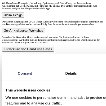
Wir übernehmen Konzeption, Verwaltung, Optimierung und Entwicklung von datenzentrierten
Anwendungen auf Google Cloud, mit Fokus auf ML und KI. Dies umfasst benutzerfreundliche Web-
Frontends und plattformübergreifende mobile Apps.
UI/UX Design
Durch einen ausgeklügelten UI/UX Design-Ansatz gewährleisten wir herausragende digitale Erlebnisse, die
von Benutzern geschätzt werden und den Erfolg Ihrer datenzentrierten Anwendungen vorantreiben.
GenAI Kickstarter Workshop
Entdecken Sie Generative AI praxisorientiert und evaluieren Sie die Anwendbarkeit in Ihrem
Businesskontext. Wir helfen, Entwicklungsmöglichkeiten zu skizzieren und bieten Orientierung für den
Einsatz von GenAI mit greifbarem Geschäftswert.
Entwicklung von GenAI Use Cases
Unsere Leistungen umfassen die Entwicklung von GenAI-Lösungen mittels No/Low-Code-Ansätzen sowie
die Optimierung vorhandener GenAI-Modelle durch Finetuning, unter Einsatz des GenAI Portfolios von
Google Cloud wie Gemini und Vertex AI.
Gemini Enterprise: KI für die moderne Arbeitswelt
Consent
Details
Holen Sie das Beste von Google AI an jeden Arbeitsplatz und in jeden Prozess. Befähigen Sie Ihre Teams,
KI-Agenten zentral zu finden, zu bauen und einzusetzen. Alles auf einer sicheren Plattform, die perfekt auf
Google Workspace abgestimmt ist.
Mehr zu Gemini Enterprise
Eine Auswahl unserer Services
Data & AI Beratung und Strategie mit PCG
This website uses cookies
Data Architecture Screening Workshop
We use cookies to personalise content and ads, to provide so
features and to analyse our traffic.